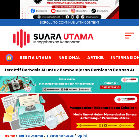
SCROLL TO CONTINUE WITH CONTENT
HOME
BERITA UTAMA
NASIONAL
ARTIKEL
INTERNASIO
aktif Berbasis AI untuk Pembelajaran Berbicara Bahasa Arab
/
/
/
Home
Berita Utama
Liputan Khusus
Opini