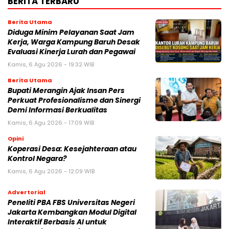
BERITA TERBARU
Berita Utama
Diduga Minim Pelayanan Saat Jam
Kerja, Warga Kampung Baruh Desak
Evaluasi Kinerja Lurah dan Pegawai
Kamis, 6 Agu 2026 - 19:32 WIB
Berita Utama
Bupati Merangin Ajak Insan Pers
Perkuat Profesionalisme dan Sinergi
Demi Informasi Berkualitas
Kamis, 6 Agu 2026 - 17:09 WIB
Opini
Koperasi Desa: Kesejahteraan atau
Kontrol Negara?
Kamis, 6 Agu 2026 - 12:09 WIB
Advertorial
Peneliti PBA FBS Universitas Negeri
Jakarta Kembangkan Modul Digital
Interaktif Berbasis AI untuk