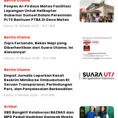
Berita Utama
Ponpes Al-Firdaus Matas Fasilitasi
Lapangan Untuk Helikopter
Gubernur Sumsel Dalam Peresmian
PLTS Bantuan PTBA Di Desa Matas
Kamis, 16 Oktober 2025 - 19:27 WIB
Berita Utama
Ziqro Fernando, Bekas Napi yang
Diberhentikan dari Suara Utama. Ini
Alasannya!
Selasa, 14 Oktober 2025 - 10:27 WIB
Berita Utama
Empat Jurnalis Laporkan Kasat
Reskrim Mimika ke Ombudsman RI:
Seruan Transparansi, Perlindungan
Pers, dan Penyelesaian Berkeadilan
Kamis, 9 Oktober 2025 - 10:53 WIB
Artikel
SBD Bangkit! Kolaborasi BAZNAS dan
MPD Peduli Hadirkan Dampak Nyata