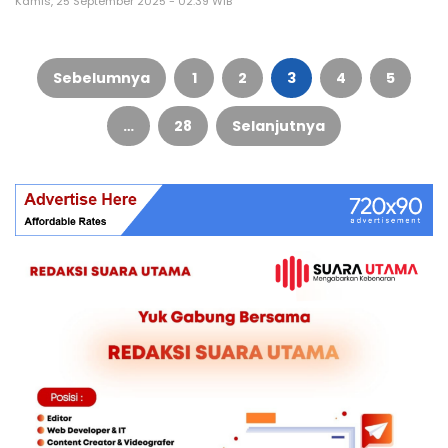
Kamis, 25 September 2025 - 02:39 WIB
Paginasi
pos
Sebelumnya
1
2
3
4
5
…
28
Selanjutnya