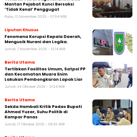
Mantan Pejabat Kunci Bersaksi
‘Tidak Kenal’ Penggugat
Rabu, 12 November 2025 - 07:54 WIB
Liputan Khusus
Fenomena Korupsi Kepala Daerah,
Mengusik Nurani dan Logika.
Jumat, 7 November 2025 - 12:14 WIB
Berita Utama
Tertibkan Fasilitas Umum, Satpol PP
dan Kecamatan Muara Enim
Lakukan Pembongkaran Lapak Liar
Jumat, 24 Oktober 2025 - 21:24 WIB
Berita Utama
Sekda Hambali Kritik Pedas Bupati
Ahmad Yuzar, Suhu Politik di
Kampar Panas
Jumat, 17 Oktober 2025 - 08:25 WIB