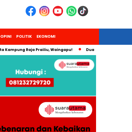
OPINI
POLITIK
EKONOMI
pung Raja Prailiu, Waingapu!
Dua Pendaki Gunung Piramid