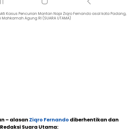
kti Kasus Pencurian Mantan Napi Ziqro Fernando asal kota Padang,
di Mahkamah Agung RI (SUARA UTAMA)
an – alasan
Ziqro Fernando
diberhentikan dan
 Redaksi Suara Utama: