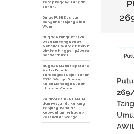
Tetap Pegang Tangan
Tuhan.
Dinas PUPR Dogiyai
Bangun Bronjong di Kali
Wani
Dugaan Pungli PTSL di
Desa Empang Benao
Mencuat, Warga Disebut
Diminta hingga Rp2 Juta
per Sertifikat
Dugaan Modus Operandi
Mafia Tanah
Terbongkar Sejak Tahun
2024, Warga Gading
Kulon Menduga Sudah
Lihai dan Cerdik
Kolaborasi KKN UMAHA
dan Posyandu Karang
Tanjung, Perkuat
Kepedulian terhadap
Kesehatan Warga