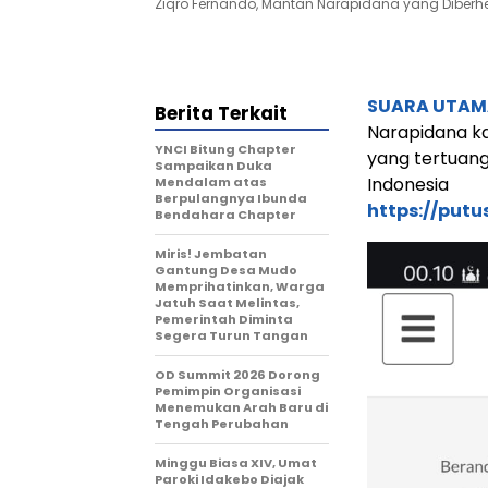
Ziqro Fernando, Mantan Narapidana yang Diberhe
SUARA UTAM
Berita Terkait
Narapidana ka
YNCI Bitung Chapter
yang tertuan
Sampaikan Duka
Indonesia
Mendalam atas
Berpulangnya Ibunda
https://put
Bendahara Chapter
Miris! Jembatan
Gantung Desa Mudo
Memprihatinkan, Warga
Jatuh Saat Melintas,
Pemerintah Diminta
Segera Turun Tangan
OD Summit 2026 Dorong
Pemimpin Organisasi
Menemukan Arah Baru di
Tengah Perubahan
Minggu Biasa XIV, Umat
Paroki Idakebo Diajak