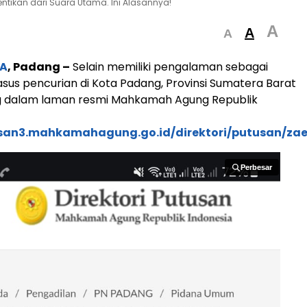
ntikan dari Suara Utama. Ini Alasannya!
A
A
A
A
, Padang –
Selain memiliki pengalaman sebagai
sus pencurian di Kota Padang, Provinsi Sumatera Barat
g dalam laman resmi Mahkamah Agung Republik
usan3.mahkamahagung.go.id/direktori/putusan/za
Perbesar
Perbesar