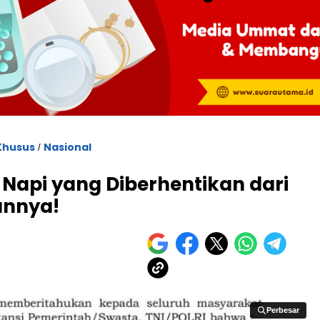
Khusus
Nasional
/
 Napi yang Diberhentikan dari
annya!
Perbesar
Perbesar