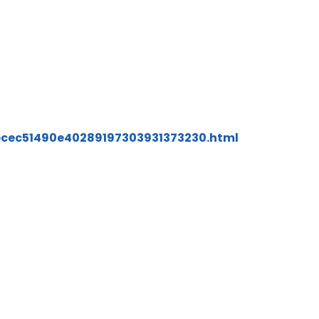
ecec51490e40289197303931373230.html