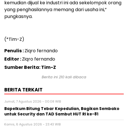
kemudian dijual ke industri ini ada sekelompok orang
yang penghasilannya memang dari usaha ini,”
pungkasnya.
(*Tim-Z)
Penulis :
Ziqro fernando
Editor :
Ziqro fernando
Sumber Berita: Tim-Z
Berita ini
210
kali dibaca
BERITA TERKAIT
Jumat, 7 Agustus 2026 - 00:08 WIB
Bapelkum Bitung Tebar Kepedulian, Bagikan Sembako
untuk Security dan TAD Sambut HUT RI ke-81
Kamis, 6 Agustus 2026 - 23:43 WIB