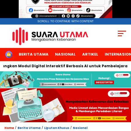
SCROLL TO CONTINUE WITH CONTENT
HOME
BERITA UTAMA
NASIONAL
ARTIKEL
INTERNASIO
kan Modul Digital Interaktif Berbasis AI untuk Pembelajaran Ber
/
/
/
Home
Berita Utama
Liputan Khusus
Nasional