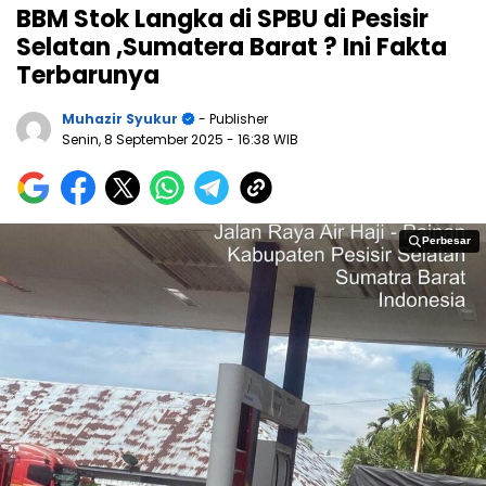
BBM Stok Langka di SPBU di Pesisir
Selatan ,Sumatera Barat ? Ini Fakta
Terbarunya
Muhazir Syukur
- Publisher
Senin, 8 September 2025
- 16:38 WIB
Perbesar
Perbesar