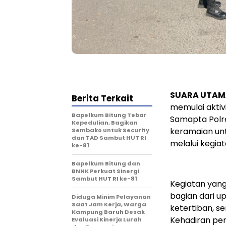
SUARA UTAM
Berita Terkait
memulai aktivi
Bapelkum Bitung Tebar
Samapta Polre
Kepedulian, Bagikan
keramaian un
Sembako untuk Security
dan TAD Sambut HUT RI
melalui kegiat
ke-81
Bapelkum Bitung dan
BNNK Perkuat Sinergi
Sambut HUT RI ke-81
Kegiatan yang
bagian dari 
Diduga Minim Pelayanan
Saat Jam Kerja, Warga
ketertiban, se
Kampung Baruh Desak
Kehadiran per
Evaluasi Kinerja Lurah