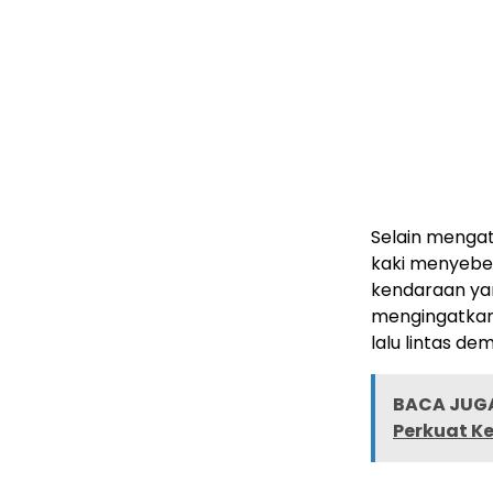
Selain mengat
kaki menyebe
kendaraan ya
mengingatkan
lalu lintas d
BACA JUGA
Perkuat K