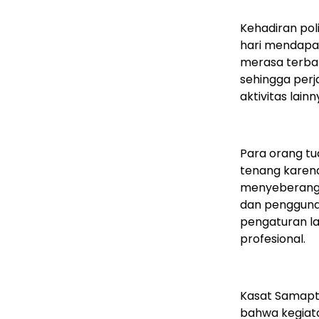
Kehadiran pol
hari mendapat
merasa terban
sehingga perj
aktivitas lai
Para orang t
tenang karen
menyeberangka
dan pengguna 
pengaturan la
profesional.
Kasat Samapta
bahwa kegiata