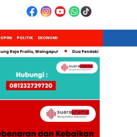
OPINI
POLITIK
EKONOMI
a Prailiu, Waingapu!
Dua Pendaki Gunung Piramid Bondowos