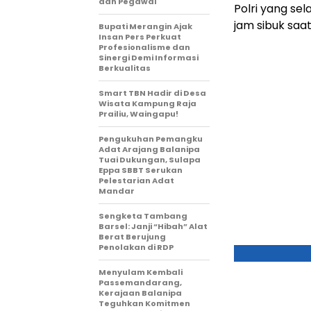
dan Pegawai
Polri yang se
jam sibuk saat
Bupati Merangin Ajak
Insan Pers Perkuat
Profesionalisme dan
Sinergi Demi Informasi
Berkualitas
Smart TBN Hadir di Desa
Wisata Kampung Raja
Prailiu, Waingapu!
Pengukuhan Pemangku
Adat Arajang Balanipa
Tuai Dukungan, Sulapa
Eppa SBBT Serukan
Pelestarian Adat
Mandar
Sengketa Tambang
Barsel: Janji “Hibah” Alat
Berat Berujung
Penolakan di RDP
Menyulam Kembali
Passemandarang,
Kerajaan Balanipa
Teguhkan Komitmen