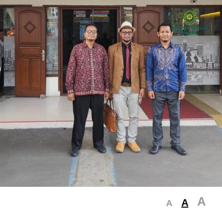
A
A
A