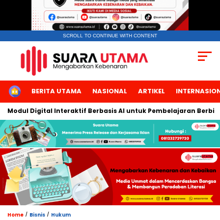
SCROLL TO CONTINUE WITH CONTENT
HOME
BERITA UTAMA
NASIONAL
ARTIKEL
INTERNASIO
ul Digital Interaktif Berbasis AI untuk Pembelajaran Berbicara 
/
/
Home
Bisnis
Hukum