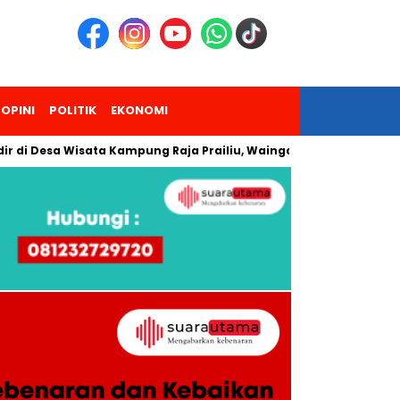
OPINI
POLITIK
EKONOMI
sa Wisata Kampung Raja Prailiu, Waingapu!
Dua Pendaki Gu