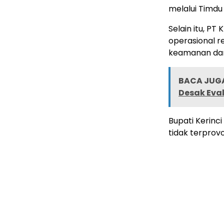
melalui Timdu
Selain itu, P
operasional r
keamanan dan
BACA JUGA
Desak Eva
Bupati Kerinc
tidak terprovok