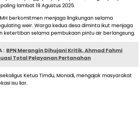
 paling lambat 19 Agustus 2025.
T KMH berkomitmen menjaga lingkungan selama
egulating weir. Warga kedua desa diminta ikut menjaga
 ketertiban selama pembukaan pintu air berlangsung.
 :
BPN Merangin Dihujani Kritik, Ahmad Fahmi
luasi Total Pelayanan Pertanahan
i sekaligus Ketua Timdu, Monadi, mengajak masyarakat
asi isu liar.