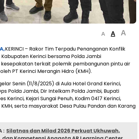
A
A
A
A,
KERINCI – Rakor Tim Terpadu Penanganan Konflik
) Kabupaten Kerinci bersama Polda Jambi
 kesepakatan terkait polemik pembangunan pintu air
 oleh PT Kerinci Merangin Hidro (KMH).
lar Senin (11/8/2025) di Aula Hotel Grand Kerinci,
Ops Polda Jambi, Dir Intelkam Polda Jambi, Bupati
res Kerinci, Kejari Sungai Penuh, Kodim 0417 Kerinci,
T KMH, serta masyarakat Desa Pulau Pandan dan Karang
 :
Silatnas dan Milad 2026 Perkuat Ukhuwah,
 dan Kompetensi Anggota AR Learning Center