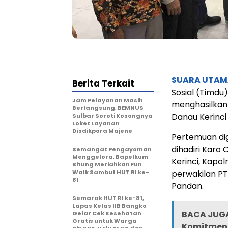
SUARA UTAM
Berita Terkait
Sosial (Timdu
Jam Pelayanan Masih
menghasilkan
Berlangsung, BEMNUS
Danau Kerinci
Sulbar Soroti Kosongnya
Loket Layanan
Disdikpora Majene
Pertemuan dige
dihadiri Karo 
Semangat Pengayoman
Menggelora, Bapelkum
Kerinci, Kapol
Bitung Meriahkan Fun
Walk Sambut HUT RI ke-
perwakilan P
81
Pandan.
Semarak HUT RI ke-81,
Lapas Kelas IIB Bangko
BACA JUGA
Gelar Cek Kesehatan
Gratis untuk Warga
Komitmen,