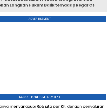
pkan Langkah Hukum Balik terhadap Regar Cs
ADVERTISEMENT
SCROLL TO RESUME CONTENT
anya menyanggupi Rp5 juta per KK, dengan penyaluran