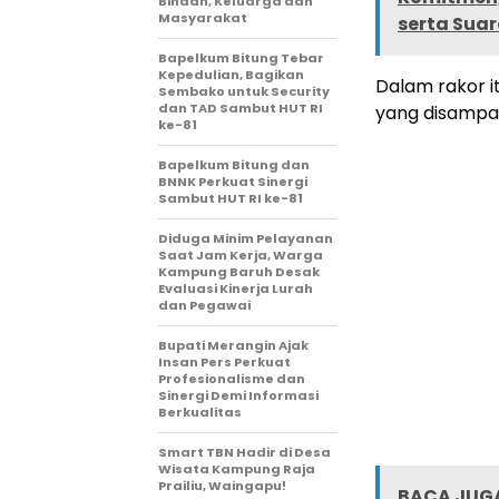
Binaan, Keluarga dan
Masyarakat
serta Sua
Bapelkum Bitung Tebar
Kepedulian, Bagikan
Dalam rakor i
Sembako untuk Security
dan TAD Sambut HUT RI
yang disampa
ke-81
Bapelkum Bitung dan
BNNK Perkuat Sinergi
Sambut HUT RI ke-81
Diduga Minim Pelayanan
Saat Jam Kerja, Warga
Kampung Baruh Desak
Evaluasi Kinerja Lurah
dan Pegawai
Bupati Merangin Ajak
Insan Pers Perkuat
Profesionalisme dan
Sinergi Demi Informasi
Berkualitas
Smart TBN Hadir di Desa
Wisata Kampung Raja
Prailiu, Waingapu!
BACA JUGA