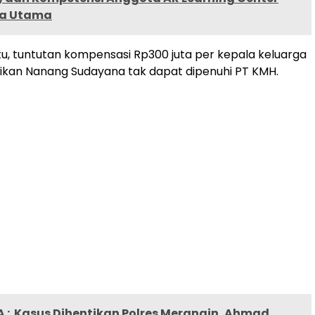
ra Utama
tu, tuntutan kompensasi Rp300 juta per kepala keluarga
ikan Nanang Sudayana tak dapat dipenuhi PT KMH.
 :
Kasus Dihentikan Polres Merangin, Ahmad