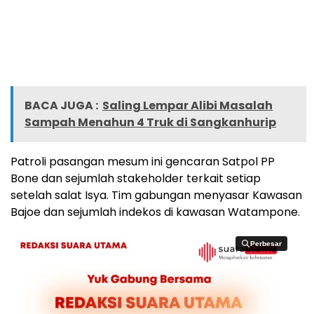
BACA JUGA :
Saling Lempar Alibi Masalah
Sampah Menahun 4 Truk di Sangkanhurip
Patroli pasangan mesum ini gencaran Satpol PP
Bone dan sejumlah stakeholder terkait setiap
setelah salat Isya. Tim gabungan menyasar Kawasan
Bajoe dan sejumlah indekos di kawasan Watampone.
Perbesar
Perbesar