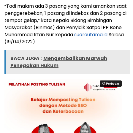
“Tadi malam ada 3 pasang yang kami amankan saat
penggerebekan, 1 pasang di indekos dan 2 pasang di
tempat gelap,” kata Kepala Bidang Bimbingan
Masyarakat (Binmas) dan Penyidik Satpol PP Bone
Muhammad Irfan Nur kepada
suarautama.id
Selasa
(19/04/2022).
BACA JUGA :
Mengembalikan Marwah
Penegakan Hukum
Perbesar
Perbesar