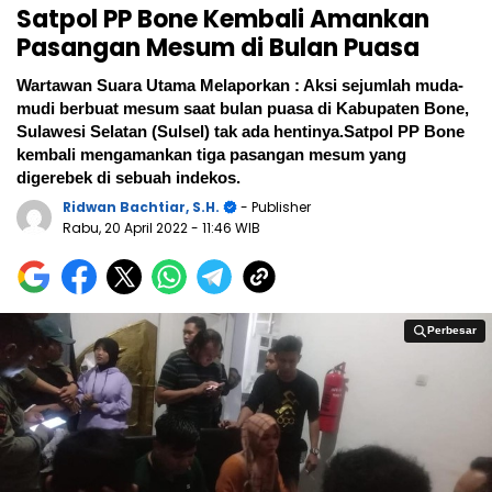
Satpol PP Bone Kembali Amankan
Pasangan Mesum di Bulan Puasa
Wartawan Suara Utama Melaporkan : Aksi sejumlah muda-
mudi berbuat mesum saat bulan puasa di Kabupaten Bone,
Sulawesi Selatan (Sulsel) tak ada hentinya.Satpol PP Bone
kembali mengamankan tiga pasangan mesum yang
digerebek di sebuah indekos.
Ridwan Bachtiar, S.H.
- Publisher
Rabu, 20 April 2022
- 11:46 WIB
Perbesar
Perbesar