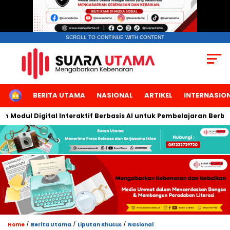
SCROLL TO CONTINUE WITH CONTENT
HOME
BERITA UTAMA
NASIONAL
ARTIKEL
INTERNASIO
dul Digital Interaktif Berbasis AI untuk Pembelajaran Berbicara 
/
/
/
Home
Berita Utama
Liputan Khusus
Nasional