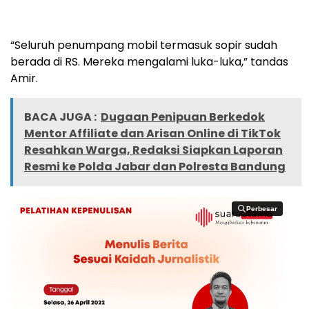
“Seluruh penumpang mobil termasuk sopir sudah
berada di RS. Mereka mengalami luka-luka,” tandas
Amir.
BACA JUGA :
Dugaan Penipuan Berkedok
Mentor Affiliate dan Arisan Online di TikTok
Resahkan Warga, Redaksi Siapkan Laporan
Resmi ke Polda Jabar dan Polresta Bandung
Perbesar
Perbesar