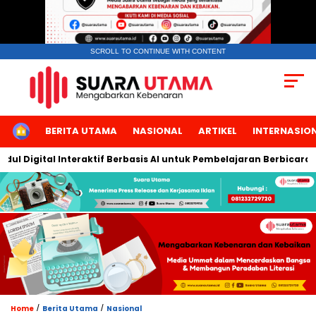
SCROLL TO CONTINUE WITH CONTENT
HOME
BERITA UTAMA
NASIONAL
ARTIKEL
INTERNASIO
gital Interaktif Berbasis AI untuk Pembelajaran Berbicara Bahas
/
/
Home
Berita Utama
Nasional