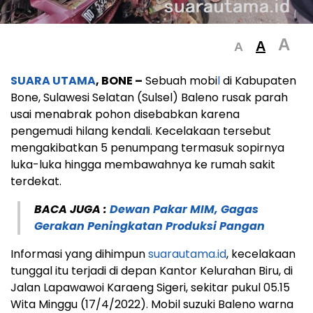
A
A
A
SUARA UTAMA
, BONE –
Sebuah mobi
l
di Kabupaten
Bone, Sulawesi Selatan (Sulsel) Baleno rusak parah
usai menabrak pohon disebabkan karena
pengemudi hilang kendali. Kecelakaan tersebut
mengakibatkan 5 penumpang termasuk sopirnya
luka-luka hingga membawahnya ke rumah sakit
terdekat.
BACA JUGA :
Dewan Pakar MIM, Gagas
Gerakan Peningkatan Produksi Pangan
Informasi yang dihimpun
suarautama.id
, kecelakaan
tunggal itu terjadi di depan Kantor Kelurahan Biru, di
Jalan Lapawawoi Karaeng Sigeri, sekitar pukul 05.15
Wita Minggu (17/4/2022). Mobil suzuki Baleno warna