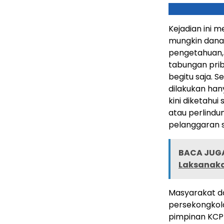
Kejadian ini 
mungkin dana 
pengetahuan,
tabungan prib
begitu saja. 
dilakukan han
kini diketahui
atau perlindu
pelanggaran se
BACA JUGA
Laksanakan
Masyarakat da
persekongkola
pimpinan KCP