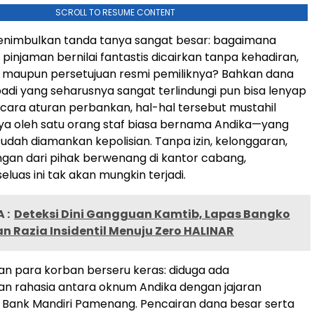
SCROLL TO RESUME CONTENT
menimbulkan tanda tanya sangat besar: bagaimana
pinjaman bernilai fantastis dicairkan tanpa kehadiran,
 maupun persetujuan resmi pemiliknya? Bahkan dana
adi yang seharusnya sangat terlindungi pun bisa lenyap
Secara aturan perbankan, hal-hal tersebut mustahil
ya oleh satu orang staf biasa bernama Andika—yang
 sudah diamankan kepolisian. Tanpa izin, kelonggaran,
ngan dari pihak berwenang di kantor cabang,
luas ini tak akan mungkin terjadi.
 :
Deteksi Dini Gangguan Kamtib, Lapas Bangko
 Razia Insidentil Menuju Zero HALINAR
n para korban berseru keras: diduga ada
n rahasia antara oknum Andika dengan jajaran
 Bank Mandiri Pamenang. Pencairan dana besar serta