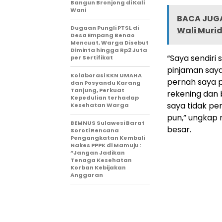
Bangun Bronjong di Kali
Wani
BACA JUGA
Dugaan Pungli PTSL di
Wali Muri
Desa Empang Benao
Mencuat, Warga Disebut
Diminta hingga Rp2 Juta
“Saya sendiri 
per Sertifikat
pinjaman saya 
Kolaborasi KKN UMAHA
pernah saya 
dan Posyandu Karang
Tanjung, Perkuat
rekening dan 
Kepedulian terhadap
saya tidak p
Kesehatan Warga
pun,” ungkap
BEMNUS Sulawesi Barat
besar.
Soroti Rencana
Pengangkatan Kembali
Nakes PPPK di Mamuju :
“Jangan Jadikan
Tenaga Kesehatan
Korban Kebijakan
Anggaran