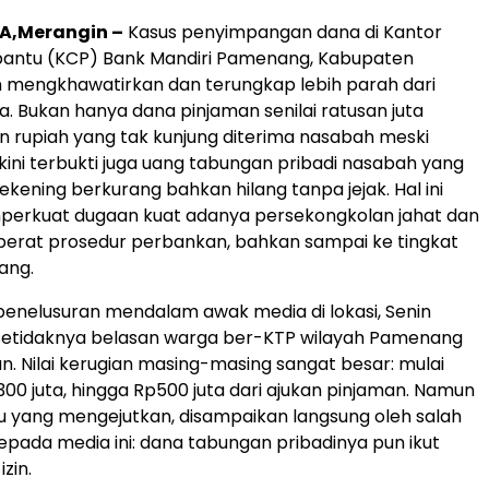
A,Merangin –
Kasus penyimpangan dana di Kantor
ntu (KCP) Bank Mandiri Pamenang, Kabupaten
n mengkhawatirkan dan terungkap lebih parah dari
. Bukan hanya dana pinjaman senilai ratusan juta
an rupiah yang tak kunjung diterima nasabah meski
 kini terbukti juga uang tabungan pribadi nasabah yang
ekening berkurang bahkan hilang tanpa jejak. Hal ini
erkuat dugaan kuat adanya persekongkolan jahat dan
berat prosedur perbankan, bahkan sampai ke tingkat
ang.
enelusuran mendalam awak media di lokasi, Senin
 setidaknya belasan warga ber-KTP wilayah Pamenang
n. Nilai kerugian masing-masing sangat besar: mulai
300 juta, hingga Rp500 juta dari ajukan pinjaman. Namun
u yang mengejutkan, disampaikan langsung oleh salah
epada media ini: dana tabungan pribadinya pun ikut
zin.