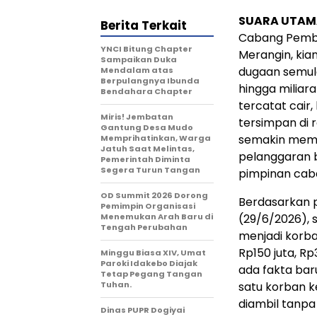
SUARA UTAM
Berita Terkait
Cabang Pemba
YNCI Bitung Chapter
Merangin, kia
Sampaikan Duka
dugaan semula
Mendalam atas
Berpulangnya Ibunda
hingga miliar
Bendahara Chapter
tercatat cair,
Miris! Jembatan
tersimpan di r
Gantung Desa Mudo
semakin memp
Memprihatinkan, Warga
Jatuh Saat Melintas,
pelanggaran 
Pemerintah Diminta
Segera Turun Tangan
pimpinan cab
OD Summit 2026 Dorong
Berdasarkan p
Pemimpin Organisasi
Menemukan Arah Baru di
(29/6/2026),
Tengah Perubahan
menjadi korba
Rp150 juta, Rp
Minggu Biasa XIV, Umat
Paroki Idakebo Diajak
ada fakta bar
Tetap Pegang Tangan
Tuhan.
satu korban k
diambil tanpa i
Dinas PUPR Dogiyai