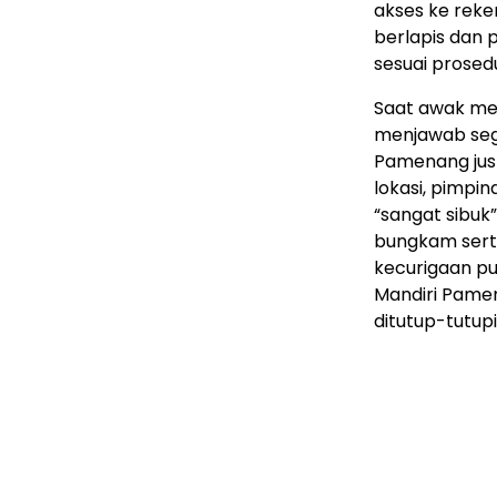
akses ke reke
berlapis dan 
sesuai prosed
Saat awak me
menjawab sega
Pamenang jus
lokasi, pimp
“sangat sibu
bungkam sert
kecurigaan pu
Mandiri Pamen
ditutup-tutup