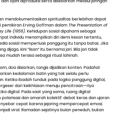
s dan opini diproduksi serta disebarkan melalui jaringan
n mendokumentasikan spiritualitas berlebihan dapat
i pemikiran Erving Goffman dalam
The Presentation of
y Life (1956).
Kehidupan sosial dipahami sebagai
at individu menampilkan diri demi kesan tertentu,
ia sosial memperluas panggung itu tanpa batas. Jika
g dijaga, kini “lisan” itu bernama jari. Bila jari tidak
a mudah tersisa sebagai ritual lahiriah.
m, doa disiarkan, tangis dijadikan konten. Padahal
rkan kedalaman batin yang tak selalu perlu
n. Ketika ibadah tunduk pada logika panggung digital,
rgeser dari keikhlasan menuju pencitraan—riya
ika digital. Pada saat yang sama, ruang digital
larisasi dan amarah kolektif: debat keras dan ujaran
nyebar cepat karena jejaring mempercepat emosi;
enjadi viral. Ramadan sejatinya bulan peneduh, bukan