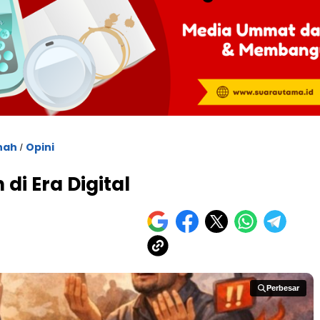
nah
Opini
/
i Era Digital
Perbesar
Perbesar