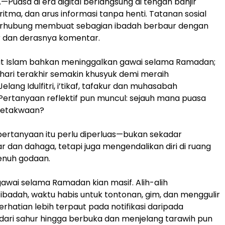
uasa di era digital berlangsung di tengah banjir
goritma, dan arus informasi tanpa henti. Tatanan sosial
erhubung membuat sebagian ibadah berbaur dengan
r dan derasnya komentar.
t Islam bahkan meninggalkan gawai selama Ramadan;
hari terakhir semakin khusyuk demi meraih
Jelang Idulfitri, i’tikaf, tafakur dan muhasabah
Pertanyaan reflektif pun muncul: sejauh mana puasa
etakwaan?
, pertanyaan itu perlu diperluas—bukan sekadar
 dan dahaga, tetapi juga mengendalikan diri di ruang
penuh godaan.
wai selama Ramadan kian masif. Alih-alih
adah, waktu habis untuk tontonan, gim, dan menggulir
erhatian lebih terpaut pada notifikasi daripada
dari sahur hingga berbuka dan menjelang tarawih pun