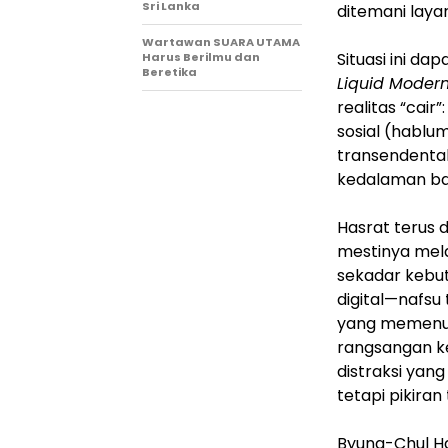
Sri Lanka
ditemani layar
Wartawan SUARA UTAMA
Situasi ini d
Harus Berilmu dan
Beretika
Liquid Modern
realitas “cair”
sosial (hablu
transendental
kedalaman ba
Hasrat terus 
mestinya mel
sekadar kebut
digital—nafsu 
yang memenuhi
rangsangan ke
distraksi yan
tetapi pikira
Byung-Chul H