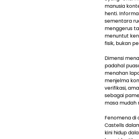
manusia konte
henti. Informa
sementara rua
menggerus taf
menuntut kend
fisik, bukan p
Dimensi menah
padahal puasa
menahan lapar.
menjelma kome
verifikasi, a
sebagai pamer 
masa mudah 
Fenomena di a
Castells dal
kini hidup dal