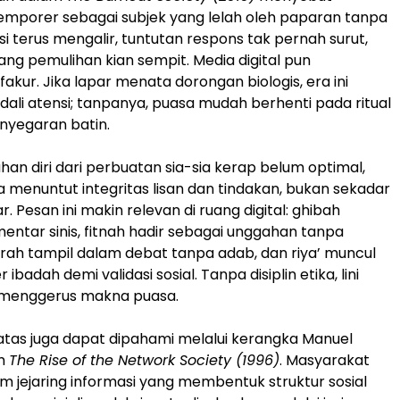
mporer sebagai subjek yang lelah oleh paparan tanpa
si terus mengalir, tuntutan respons tak pernah surut,
ng pemulihan kian sempit. Media digital pun
akur. Jika lapar menata dorongan biologis, era ini
ali atensi; tanpanya, puasa mudah berhenti pada ritual
enyegaran batin.
an diri dari perbuatan sia-sia kerap belum optimal,
 menuntut integritas lisan dan tindakan, bukan sekadar
 Pesan ini makin relevan di ruang digital: ghibah
ntar sinis, fitnah hadir sebagai unggahan tanpa
marah tampil dalam debat tanpa adab, dan riya’ muncul
ibadah demi validasi sosial. Tanpa disiplin etika, lini
menggerus makna puasa.
tas juga dapat dipahami melalui kerangka Manuel
am
The Rise of the Network Society (1996)
. Masyarakat
am jejaring informasi yang membentuk struktur sosial