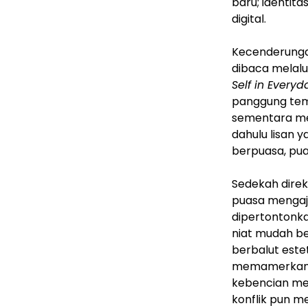
baru; identita
digital.
Kecenderunga
dibaca melalu
Self in Everyda
panggung temp
sementara med
dahulu lisan yan
berpuasa, puas
Sedekah direka
puasa mengaja
dipertontonka
niat mudah be
berbalut estet
memamerkan po
kebencian me
konflik pun m