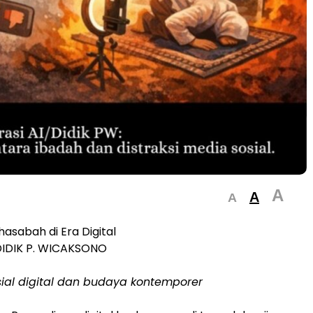
A
A
A
asabah di Era Digital
 DIDIK P. WICAKSONO
ial digital dan budaya kontemporer