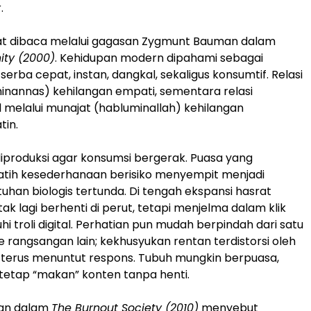
.
apat dibaca melalui gagasan Zygmunt Bauman dalam
ity (2000)
. Kehidupan modern dipahami sebagai
: serba cepat, instan, dangkal, sekaligus konsumtif. Relasi
minannas) kehilangan empati, sementara relasi
 melalui munajat (habluminallah) kehilangan
tin.
diproduksi agar konsumsi bergerak. Puasa yang
atih kesederhanaan berisiko menyempit menjadi
uhan biologis tertunda. Di tengah ekspansi hasrat
tak lagi berhenti di perut, tetapi menjelma dalam klik
 troli digital. Perhatian pun mudah berpindah dari satu
 rangsangan lain; kekhusyukan rentan terdistorsi oleh
g terus menuntut respons. Tubuh mungkin berpuasa,
n tetap “makan” konten tanpa henti.
an dalam
The Burnout Society (2010)
menyebut