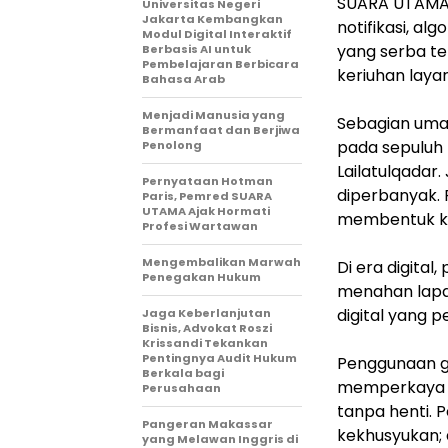
SUARA UTAMA—P
Universitas Negeri
Jakarta Kembangkan
notifikasi, al
Modul Digital Interaktif
yang serba t
Berbasis AI untuk
Pembelajaran Berbicara
keriuhan laya
Bahasa Arab
Menjadi Manusia yang
Sebagian uma
Bermanfaat dan Berjiwa
pada sepuluh 
Penolong
Lailatulqadar. 
Pernyataan Hotman
diperbanyak. 
Paris, Pemred SUARA
UTAMA Ajak Hormati
membentuk k
Profesi Wartawan
Mengembalikan Marwah
Di era digital
Penegakan Hukum
menahan lapar
digital yang 
Jaga Keberlanjutan
Bisnis, Advokat Roszi
Krissandi Tekankan
Pentingnya Audit Hukum
Penggunaan ga
Berkala bagi
memperkaya ib
Perusahaan
tanpa henti. P
Pangeran Makassar
kekhusyukan; 
yang Melawan Inggris di