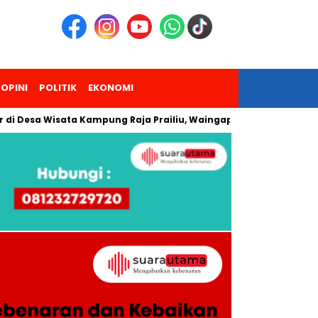
OPINI
POLITIK
EKONOMI
 Wisata Kampung Raja Prailiu, Waingapu!
Dua Pendaki Gunu