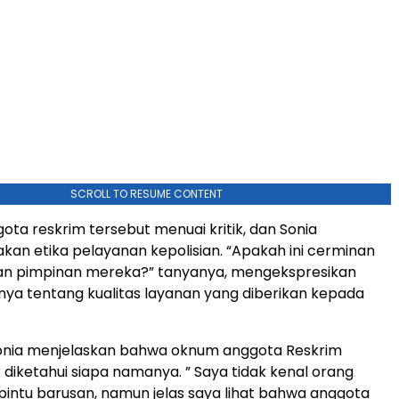
SCROLL TO RESUME CONTENT
ota reskrim tersebut menuai kritik, dan Sonia
n etika pelayanan kepolisian. “Apakah ini cerminan
an pimpinan mereka?” tanyanya, mengekspresikan
ya tentang kualitas layanan yang diberikan kepada
 Sonia menjelaskan bahwa oknum anggota Reskrim
k diketahui siapa namanya. ” Saya tidak kenal orang
pintu barusan, namun jelas saya lihat bahwa anggota