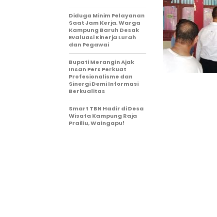
Diduga Minim Pelayanan
Saat Jam Kerja, Warga
Kampung Baruh Desak
Evaluasi Kinerja Lurah
dan Pegawai
Bupati Merangin Ajak
Insan Pers Perkuat
Profesionalisme dan
Sinergi Demi Informasi
Berkualitas
Smart TBN Hadir di Desa
Wisata Kampung Raja
Prailiu, Waingapu!