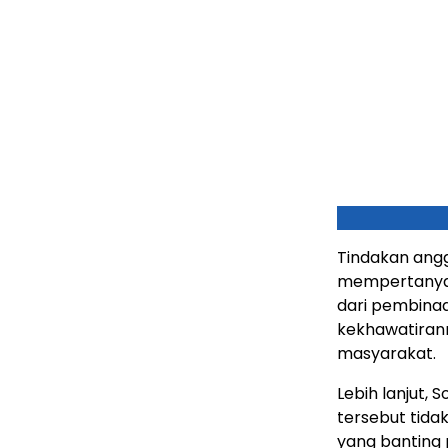
Tindakan angg
mempertanyaka
dari pembina
kekhawatirann
masyarakat.
Lebih lanjut,
tersebut tida
yang banting 