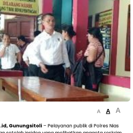
A
A
A
id, Gunungsitoli
– Pelayanan publik di Polres Nias
an setelah insiden yang melibatkan anggota reskrim