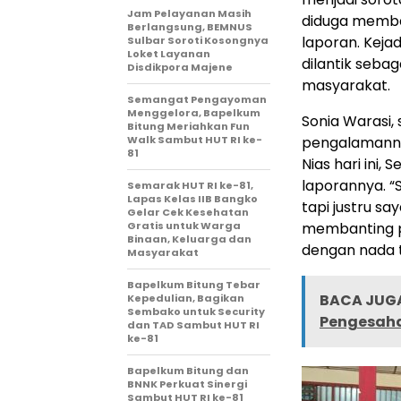
Jam Pelayanan Masih
diduga memba
Berlangsung, BEMNUS
laporan. Kejad
Sulbar Soroti Kosongnya
Loket Layanan
dilantik seba
Disdikpora Majene
masyarakat.
Semangat Pengayoman
Menggelora, Bapelkum
Sonia Warasi
Bitung Meriahkan Fun
Walk Sambut HUT RI ke-
pengalamanny
81
Nias hari ini
laporannya. 
Semarak HUT RI ke-81,
Lapas Kelas IIB Bangko
tapi justru sa
Gelar Cek Kesehatan
Gratis untuk Warga
membanting p
Binaan, Keluarga dan
dengan nada 
Masyarakat
Bapelkum Bitung Tebar
BACA JUGA
Kepedulian, Bagikan
Sembako untuk Security
Pengesaha
dan TAD Sambut HUT RI
ke-81
Bapelkum Bitung dan
BNNK Perkuat Sinergi
Sambut HUT RI ke-81