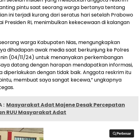
nting pintu saat seorang warga bertanya tentang
ian ini terjadi kurang dari seratus hari setelah Prabowo
gai Presiden RI, menimbulkan kekecewaan di kalangan
, seorang warga Kabupaten Nias, mengungkapkan
a dihadapan awak media saat berkunjung ke Polres
, Senin (04/11/24) untuk menanyakan perkembangan
“Saya datang dengan harapan mendapatkan informasi,
ya diperlakukan dengan tidak baik. Anggota reskrim itu
intu, membuat saya sangat kecewa,” ungkapnya
tegas.
 :
Masyarakat Adat Majene Desak Percepatan
n RUU Masyarakat Adat
Perbesar
Perbesar