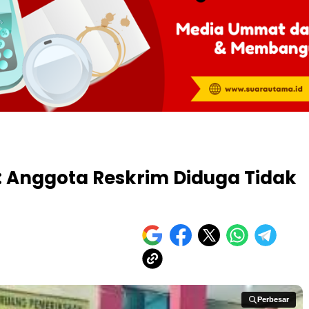
: Anggota Reskrim Diduga Tidak
Perbesar
Perbesar