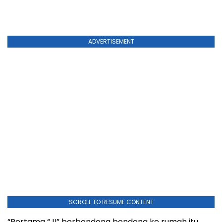
ADVERTISEMENT
SCROLL TO RESUME CONTENT
“Pertama “JI” berbondong bondong ke rumah itu