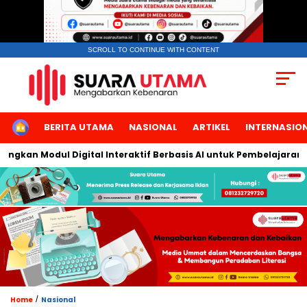
SCROLL TO CONTINUE WITH CONTENT
HOME
BERITA UTAMA
NASIONAL
ARTIKEL
INTERNASIO
kan Modul Digital Interaktif Berbasis AI untuk Pembelajaran Berb
/
Home
Nasional