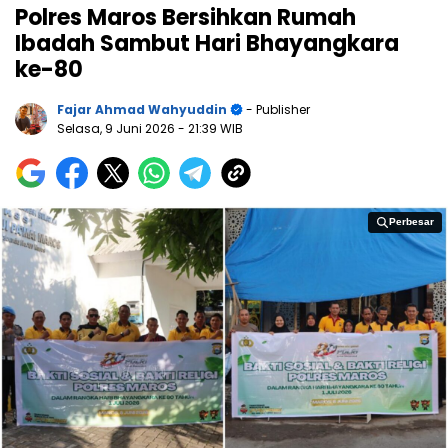
Polres Maros Bersihkan Rumah
Ibadah Sambut Hari Bhayangkara
ke-80
Fajar Ahmad Wahyuddin
- Publisher
Selasa, 9 Juni 2026
- 21:39 WIB
Perbesar
Perbesar