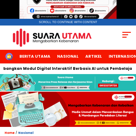
SCROLL TO CONTINUE WITH CONTENT
HOME
BERITA UTAMA
NASIONAL
ARTIKEL
INTERNASIO
gkan Modul Digital Interaktif Berbasis AI untuk Pembelajaran Be
/
Home
Nasional