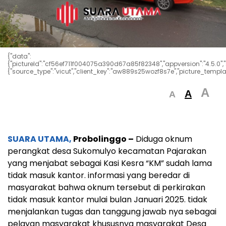
{"data":
{"pictureId":"cf56ef711f004075a390d67a85f82348","appversion":"4.5.0","stic
{"source_type":"vicut","client_key":"aw889s25wozf8s7e","picture_templa
A
A
A
SUARA UTAMA,
Probolinggo –
Diduga oknum
perangkat desa Sukomulyo kecamatan Pajarakan
yang menjabat sebagai Kasi Kesra “KM” sudah lama
tidak masuk kantor. informasi yang beredar di
masyarakat bahwa oknum tersebut di perkirakan
tidak masuk kantor mulai bulan Januari 2025. tidak
menjalankan tugas dan tanggung jawab nya sebagai
pelayan masyarakat khususnya masyarakat Desa