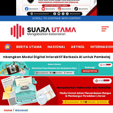
SCROLL TO CONTINUE WITH CONTENT
HOME
BERITA UTAMA
NASIONAL
ARTIKEL
INTERNASIO
bangkan Modul Digital Interaktif Berbasis AI untuk Pembelajaran 
/
Home
Nasional