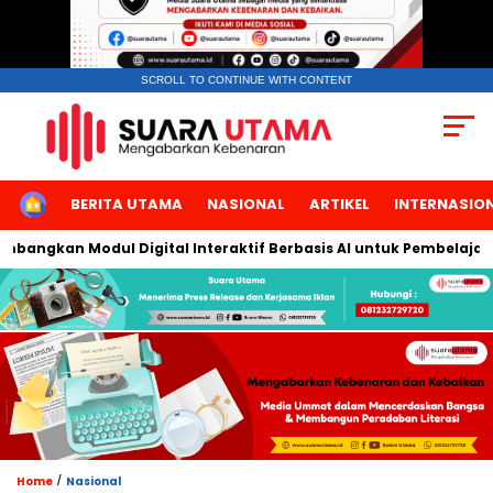
SCROLL TO CONTINUE WITH CONTENT
HOME
BERITA UTAMA
NASIONAL
ARTIKEL
INTERNASIO
ngkan Modul Digital Interaktif Berbasis AI untuk Pembelajaran B
/
Home
Nasional