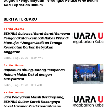
Dugaan Penganiayaan Tersangka Pelaku WNA Belum
Ada Kepastian Hukum
BERITA TERBARU
Berita Utama
BEMNUS Sulawesi Barat Soroti Rencana
Pengangkatan Kembali Nakes PPPK di
Mamuju : “Jangan Jadikan Tenaga
Kesehatan Korban Kebijakan
Anggaran
Sabtu, 8 Agu 2026 - 15:24 WIB
Berita Utama
Bapelkum Bitung Dorong Pelayanan
Hukum Makin Dekat dengan
Masyarakat
Sabtu, 8 Agu 2026 - 11:19 WIB
Berita Utama
Jam Pelayanan Masih Berlangsung,
BEMNUS Sulbar Soroti Kosongnya
Loket Layanan Disdikpora Majene