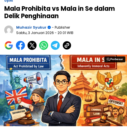
Opini
Mala Prohibita vs Mala in Se dalam
Delik Penghinaan
Muhazir Syukur
- Publisher
Sabtu, 3 Januari 2026
- 20:01 WIB
Perbesar
Perbesar