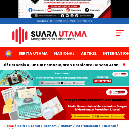
SCROLL TO CONTINUE WITH CONTENT
HOME
BERITA UTAMA
NASIONAL
ARTIKEL
INTERNASIO
 Berbasis AI untuk Pembelajaran Berbicara Bahasa Arab
Smart
/
/
/
/
/
/
Home
Berita Utama
Ekonomi
Hukum
Internasional
Nasional