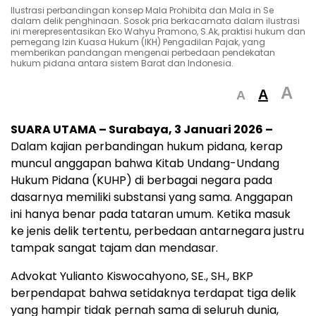
Ilustrasi perbandingan konsep Mala Prohibita dan Mala in Se
dalam delik penghinaan. Sosok pria berkacamata dalam ilustrasi
ini merepresentasikan Eko Wahyu Pramono, S.Ak, praktisi hukum dan
pemegang Izin Kuasa Hukum (IKH) Pengadilan Pajak, yang
memberikan pandangan mengenai perbedaan pendekatan
hukum pidana antara sistem Barat dan Indonesia.
A
A
A
SUARA UTAMA – Surabaya, 3 Januari 2026 –
Dalam kajian perbandingan hukum pidana, kerap
muncul anggapan bahwa Kitab Undang-Undang
Hukum Pidana (KUHP) di berbagai negara pada
dasarnya memiliki substansi yang sama. Anggapan
ini hanya benar pada tataran umum. Ketika masuk
ke jenis delik tertentu, perbedaan antarnegara justru
tampak sangat tajam dan mendasar.
Advokat Yulianto Kiswocahyono, SE., SH., BKP
berpendapat bahwa setidaknya terdapat tiga delik
yang hampir tidak pernah sama di seluruh dunia,