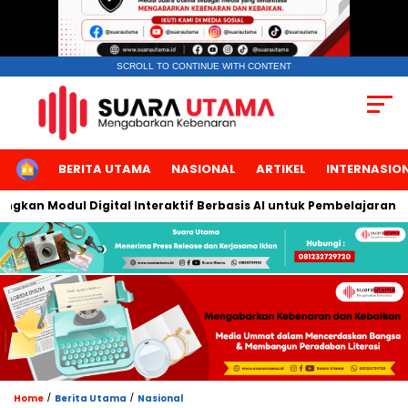
SCROLL TO CONTINUE WITH CONTENT
HOME
BERITA UTAMA
NASIONAL
ARTIKEL
INTERNASIO
an Modul Digital Interaktif Berbasis AI untuk Pembelajaran Berb
/
/
Home
Berita Utama
Nasional