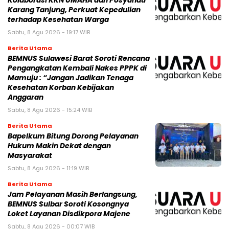
Kolaborasi KKN UMAHA dan Posyandu
Karang Tanjung, Perkuat Kepedulian
terhadap Kesehatan Warga
Sabtu, 8 Agu 2026 - 19:17 WIB
Berita Utama
BEMNUS Sulawesi Barat Soroti Rencana
Pengangkatan Kembali Nakes PPPK di
Mamuju : “Jangan Jadikan Tenaga
Kesehatan Korban Kebijakan
Anggaran
Sabtu, 8 Agu 2026 - 15:24 WIB
Berita Utama
Bapelkum Bitung Dorong Pelayanan
Hukum Makin Dekat dengan
Masyarakat
Sabtu, 8 Agu 2026 - 11:19 WIB
Berita Utama
Jam Pelayanan Masih Berlangsung,
BEMNUS Sulbar Soroti Kosongnya
Loket Layanan Disdikpora Majene
Sabtu, 8 Agu 2026 - 00:07 WIB