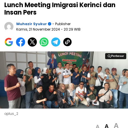
Lunch Meeting Imigrasi Kerinci dan
Insan Pers
Muhazir Syukur
- Publisher
Kamis, 21 November 2024
- 20:29 WIB
Perbesar
Perbesar
oplus_2
A
A
A