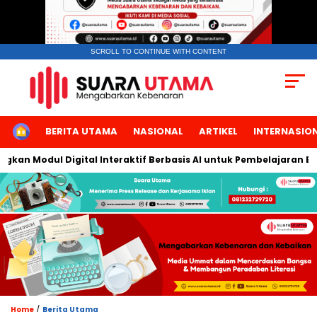
SCROLL TO CONTINUE WITH CONTENT
HOME
BERITA UTAMA
NASIONAL
ARTIKEL
INTERNASIO
n Modul Digital Interaktif Berbasis AI untuk Pembelajaran Berbi
/
Home
Berita Utama