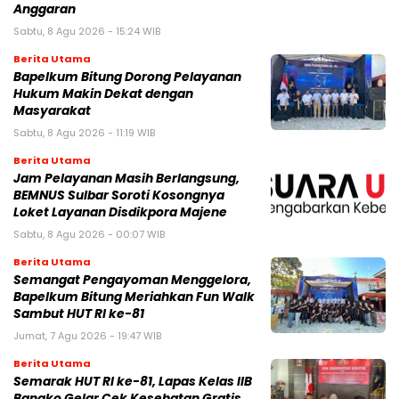
Anggaran
Sabtu, 8 Agu 2026 - 15:24 WIB
Berita Utama
Bapelkum Bitung Dorong Pelayanan
Hukum Makin Dekat dengan
Masyarakat
Sabtu, 8 Agu 2026 - 11:19 WIB
Berita Utama
Jam Pelayanan Masih Berlangsung,
BEMNUS Sulbar Soroti Kosongnya
Loket Layanan Disdikpora Majene
Sabtu, 8 Agu 2026 - 00:07 WIB
Berita Utama
Semangat Pengayoman Menggelora,
Bapelkum Bitung Meriahkan Fun Walk
Sambut HUT RI ke-81
Jumat, 7 Agu 2026 - 19:47 WIB
Berita Utama
Semarak HUT RI ke-81, Lapas Kelas IIB
Bangko Gelar Cek Kesehatan Gratis