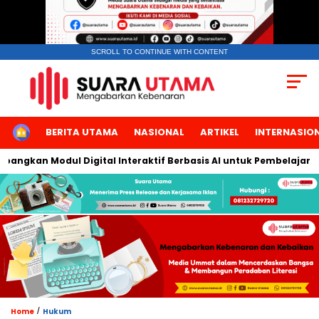
SCROLL TO CONTINUE WITH CONTENT
HOME
BERITA UTAMA
NASIONAL
ARTIKEL
INTERNASIO
gkan Modul Digital Interaktif Berbasis AI untuk Pembelajaran Be
/
Home
Hukum