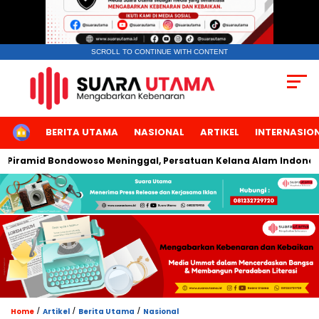
SCROLL TO CONTINUE WITH CONTENT
HOME
BERITA UTAMA
NASIONAL
ARTIKEL
INTERNASIO
mid Bondowoso Meninggal, Persatuan Kelana Alam Indonesia Ing
/
/
/
Home
Artikel
Berita Utama
Nasional