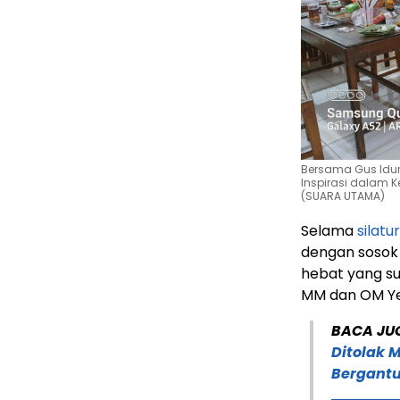
Bersama Gus Idu
Inspirasi dalam K
(SUARA UTAMA)
Selama
silatu
dengan sosok
hebat yang sud
MM dan OM Yem
BACA JU
Ditolak 
Bergantu