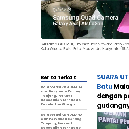
Bersama Gus Idur, Om Yem, Pak Mawardi dan Ka
Kota Wisata Batu. Foto: Mas Andre Hariyanto (SU
SUARA U
Berita Terkait
Batu
Mala
Kolaborasi KKN UMAHA
dan Posyandu Karang
dengan pe
Tanjung, Perkuat
Kepedulian terhadap
gudangnya
Kesehatan Warga
Kolaborasi KKN UMAHA
dan Posyandu Karang
Tanjung, Perkuat
Kepedulian terhadap