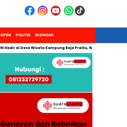
OPINI
POLITIK
EKONOMI
i Desa Wisata Kampung Raja Prailiu, Waingapu!
Dua Pendak