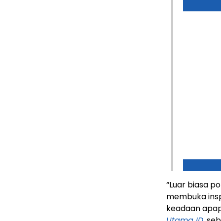
“Luar biasa p
membuka insp
keadaan apapu
Utama ID
, se