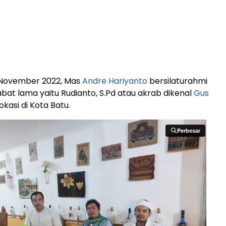
 November 2022, Mas
Andre Hariyanto
bersilaturahmi
at lama yaitu Rudianto, S.Pd atau akrab dikenal
Gus
kasi di Kota Batu.
Perbesar
Perbesar