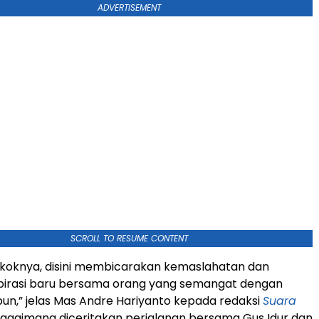
ADVERTISEMENT
SCROLL TO RESUME CONTENT
okoknya, disini membicarakan kemaslahatan dan
irasi baru bersama orang yang semangat dengan
n,” jelas Mas Andre Hariyanto kepada redaksi
Suara
bagaimana diceritakan perjalanan bersama Gus Idur dan