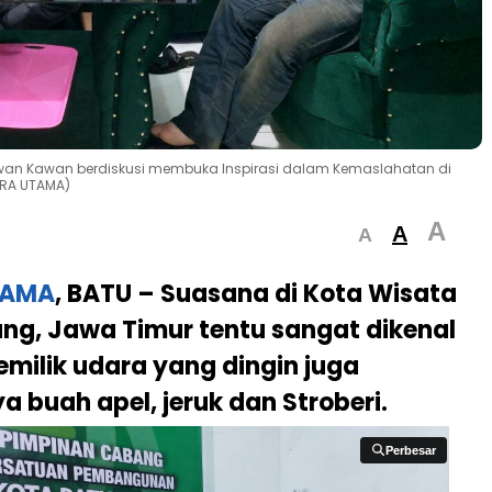
wan Kawan berdiskusi membuka Inspirasi dalam Kemaslahatan di
ARA UTAMA)
A
A
A
TAMA
, BATU –
Suasana di Kota Wisata
ng, Jawa Timur tentu sangat dikenal
milik udara yang dingin juga
 buah apel, jeruk dan Stroberi.
Perbesar
Perbesar