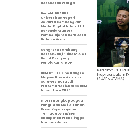
Kesehatan Warga
Peneliti PBA FBS
Universitas Negeri
Jakarta Kembangkan
Modul Digital Interaktif
Berbasis AI untuk
Pembelajaran Berbicara
Bahasa Arab
Sengketa Tambang
Barsel: Janji “Hibah” Alat
Berat Berujung
Penolakan di RDP
Bersama Gus Idu
BEM STIKES Bina Bangsa
Inspirasi dalam K
Majene Bawa Aspirasi
(SUARA UTAMA)
Sulawesi Barat di
Pratemu Nasional XV BEM
Nusantara 2026
Nitezen Ungkap Dugaan
Pungli dan Mafia Tanah,
Krisis Kepercayaan
Terhadap ATR/BPN
kabupaten Probolinggo
Nampak Jelas