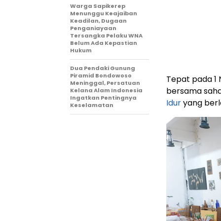
Warga Sapikerep
Menunggu Keajaiban
Keadilan, Dugaan
Penganiayaan
Tersangka Pelaku WNA
Belum Ada Kepastian
Hukum
Dua Pendaki Gunung
Piramid Bondowoso
Tepat pada 1
Meninggal, Persatuan
bersama sahab
Kelana Alam Indonesia
Ingatkan Pentingnya
Idur
yang berlo
Keselamatan