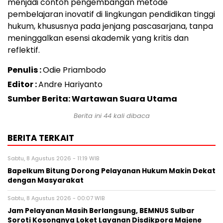
menjadi contoh pengembangan metode
pembelajaran inovatif di lingkungan pendidikan tinggi
hukum, khususnya pada jenjang pascasarjana, tanpa
meninggalkan esensi akademik yang kritis dan
reflektif.
Penulis :
Odie Priambodo
Editor :
Andre Hariyanto
Sumber Berita: Wartawan Suara Utama
Berita ini
44
kali dibaca
BERITA TERKAIT
Sabtu, 8 Agustus 2026 - 11:19 WIB
Bapelkum Bitung Dorong Pelayanan Hukum Makin Dekat
dengan Masyarakat
Sabtu, 8 Agustus 2026 - 00:07 WIB
Jam Pelayanan Masih Berlangsung, BEMNUS Sulbar
Soroti Kosongnya Loket Layanan Disdikpora Majene