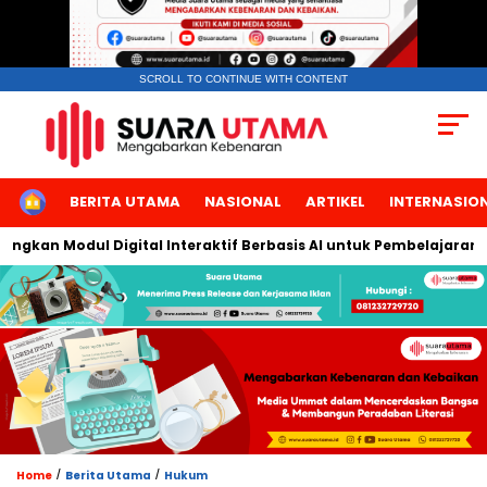
SCROLL TO CONTINUE WITH CONTENT
HOME
BERITA UTAMA
NASIONAL
ARTIKEL
INTERNASIO
kan Modul Digital Interaktif Berbasis AI untuk Pembelajaran Berb
/
/
Home
Berita Utama
Hukum