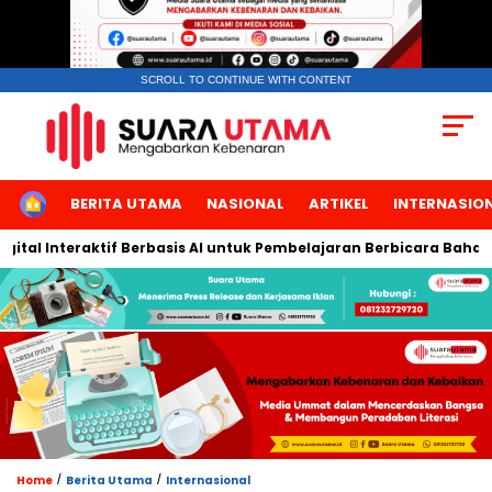
SCROLL TO CONTINUE WITH CONTENT
HOME
BERITA UTAMA
NASIONAL
ARTIKEL
INTERNASIO
Interaktif Berbasis AI untuk Pembelajaran Berbicara Bahasa Arab
/
/
Home
Berita Utama
Internasional