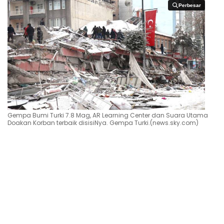
Perbesar
Perbesar
Gempa Bumi Turki 7.8 Mag, AR Learning Center dan Suara Utama
Doakan Korban terbaik disisiNya. Gempa Turki.(news.sky.com)