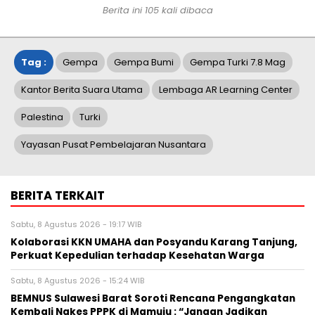
Berita ini
105
kali dibaca
Tag :
Gempa
Gempa Bumi
Gempa Turki 7.8 Mag
Kantor Berita Suara Utama
Lembaga AR Learning Center
Palestina
Turki
Yayasan Pusat Pembelajaran Nusantara
BERITA TERKAIT
Sabtu, 8 Agustus 2026 - 19:17 WIB
Kolaborasi KKN UMAHA dan Posyandu Karang Tanjung,
Perkuat Kepedulian terhadap Kesehatan Warga
Sabtu, 8 Agustus 2026 - 15:24 WIB
BEMNUS Sulawesi Barat Soroti Rencana Pengangkatan
Kembali Nakes PPPK di Mamuju : “Jangan Jadikan