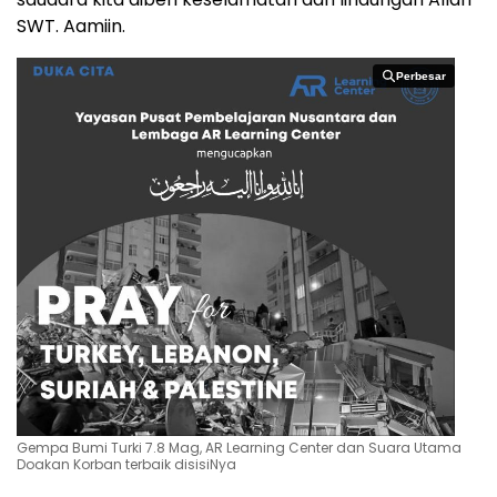
SWT. Aamiin.
Perbesar
Perbesar
Gempa Bumi Turki 7.8 Mag, AR Learning Center dan Suara Utama
Doakan Korban terbaik disisiNya