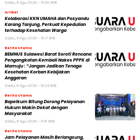
Sabtu, 8 Agu 2026 - 19:30 WIB
Artikel
Kolaborasi KKN UMAHA dan Posyandu
Karang Tanjung, Perkuat Kepedulian
terhadap Kesehatan Warga
Sabtu, 8 Agu 2026 - 19:17 WIB
Berita Utama
BEMNUS Sulawesi Barat Soroti Rencana
Pengangkatan Kembali Nakes PPPK di
Mamuju : “Jangan Jadikan Tenaga
Kesehatan Korban Kebijakan
Anggaran
Sabtu, 8 Agu 2026 - 15:24 WIB
Berita Utama
Bapelkum Bitung Dorong Pelayanan
Hukum Makin Dekat dengan
Masyarakat
Sabtu, 8 Agu 2026 - 11:19 WIB
Berita Utama
Jam Pelayanan Masih Berlangsung,