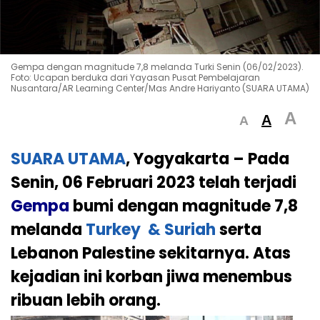
Gempa dengan magnitude 7,8 melanda Turki Senin (06/02/2023).
Foto: Ucapan berduka dari Yayasan Pusat Pembelajaran
Nusantara/AR Learning Center/Mas Andre Hariyanto (SUARA UTAMA)
A
A
A
SUARA UTAMA
, Yogyakarta –
Pada
Senin, 06 Februari 2023 telah terjadi
Gempa
bumi dengan magnitude 7,8
melanda
Turkey & Suriah
serta
Lebanon Palestine sekitarnya. Atas
kejadian ini korban jiwa menembus
ribuan lebih orang.