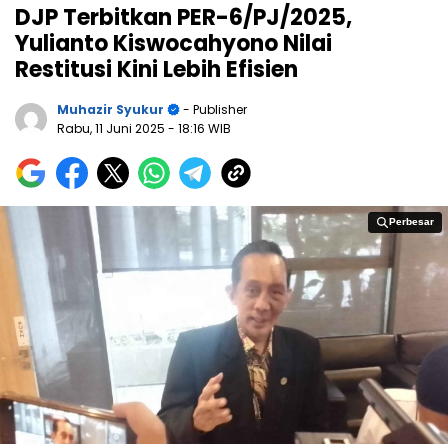
DJP Terbitkan PER-6/PJ/2025,
Yulianto Kiswocahyono Nilai
Restitusi Kini Lebih Efisien
Muhazir Syukur
- Publisher
Rabu, 11 Juni 2025
- 18:16 WIB
Perbesar
Perbesar