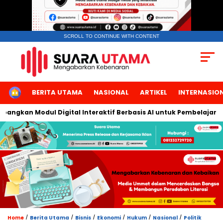
SCROLL TO CONTINUE WITH CONTENT
HOME
BERITA UTAMA
NASIONAL
ARTIKEL
INTERNASIO
gkan Modul Digital Interaktif Berbasis AI untuk Pembelajaran Be
/
/
/
/
/
/
Home
Berita Utama
Bisnis
Ekonomi
Hukum
Nasional
Politik