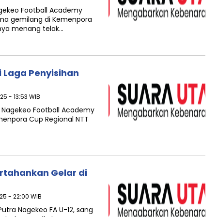
gekeo Football Academy
rma gemilang di Kemenpora
mnya menang telak…
i Laga Penyisihan
25 - 13:53 WIB
a Nagekeo Football Academy
menpora Cup Regional NTT
…
rtahankan Gelar di
25 - 22:00 WIB
utra Nagekeo FA U-12, sang