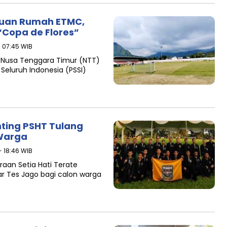
 Tuan Rumah ETMC,
Copa de Flores”
- 07:45 WIB
i Nusa Tenggara Timur (NTT)
eluruh Indonesia (PSSI)
ting PSHT Tulang
 Warga
- 18:46 WIB
aan Setia Hati Terate
 Tes Jago bagi calon warga