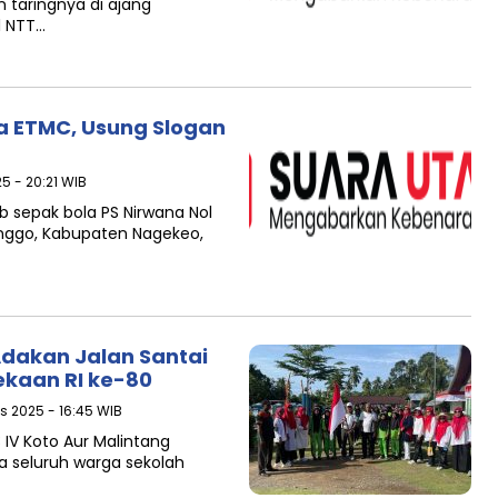
 taringnya di ajang
l NTT…
a ETMC, Usung Slogan
5 - 20:21 WIB
sepak bola PS Nirwana Nol
nggo, Kabupaten Nagekeo,
Adakan Jalan Santai
kaan RI ke-80
s 2025 - 16:45 WIB
IV Koto Aur Malintang
a seluruh warga sekolah