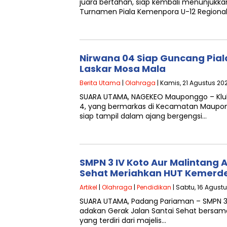
juara bertahan, siap kembali menunjukkan
Turnamen Piala Kemenpora U-12 Regiona
Nirwana 04 Siap Guncang Pial
Laskar Mosa Mala
Berita Utama
|
Olahraga
| Kamis, 21 Agustus 202
SUARA UTAMA, NAGEKEO Mauponggo – Klub 
4, yang bermarkas di Kecamatan Maupo
siap tampil dalam ajang bergengsi…
SMPN 3 IV Koto Aur Malintang 
Sehat Meriahkan HUT Kemerde
Artikel
|
Olahraga
|
Pendidikan
| Sabtu, 16 Agustu
SUARA UTAMA, Padang Pariaman – SMPN 3 
adakan Gerak Jalan Santai Sehat bersam
yang terdiri dari majelis…