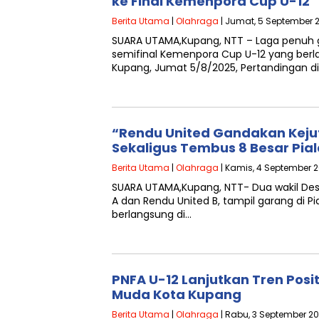
ke Final Kemenpora Cup U-12
Berita Utama
|
Olahraga
| Jumat, 5 September 2
SUARA UTAMA,Kupang, NTT – Laga penuh ge
semifinal Kemenpora Cup U-12 yang berla
Kupang, Jumat 5/8/2025, Pertandingan d
“Rendu United Gandakan Keju
Sekaligus Tembus 8 Besar Pia
Berita Utama
|
Olahraga
| Kamis, 4 September 2
SUARA UTAMA,Kupang, NTT- Dua wakil Des
A dan Rendu United B, tampil garang di P
berlangsung di…
PNFA U-12 Lanjutkan Tren Posi
Muda Kota Kupang
Berita Utama
|
Olahraga
| Rabu, 3 September 20