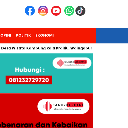
OPINI
POLITIK
EKONOMI
Wisata Kampung Raja Prailiu, Waingapu!
Dua Pendaki Gunun