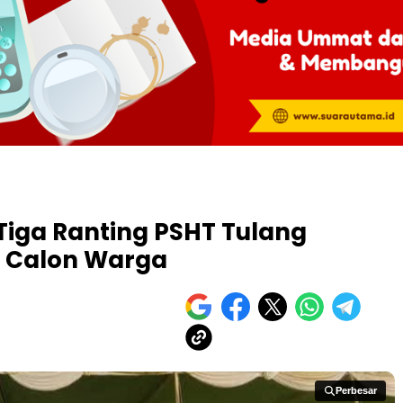
Tiga Ranting PSHT Tulang
o Calon Warga
Perbesar
Perbesar