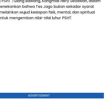
 PSHT Tulang Bawang, Kangmas Hery Setiawan, dalam
nekankan bahwa Tes Jago bukan sekadar syarat
 melainkan wujud kesiapan fisik, mental, dan spiritual
ntuk mengemban nilai-nilai luhur PSHT.
ADVERTISEMENT