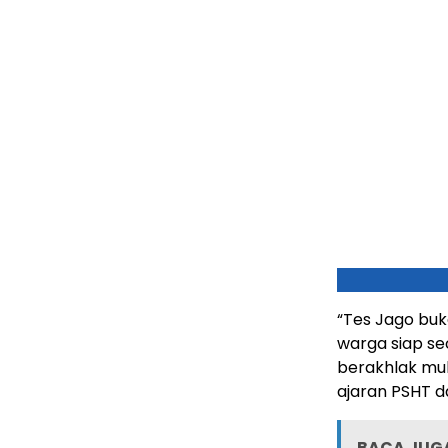
“Tes Jago buk
warga siap se
berakhlak mu
ajaran PSHT d
BACA JUGA