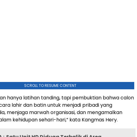
SCROLL TO RESUME CONTENT
an hanya latihan tanding, tapi pembuktian bahwa calon
cara lahir dan batin untuk menjadi pribadi yang
lia, menjaga marwah organisasi, dan mengamalkan
alam kehidupan sehari-hari,” kata Kangmas Hery.
 :
Satu Unit HD Diduga Terbalik di Area