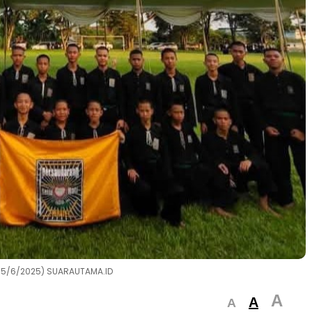
15/6/2025) SUARAUTAMA.ID
A
A
A