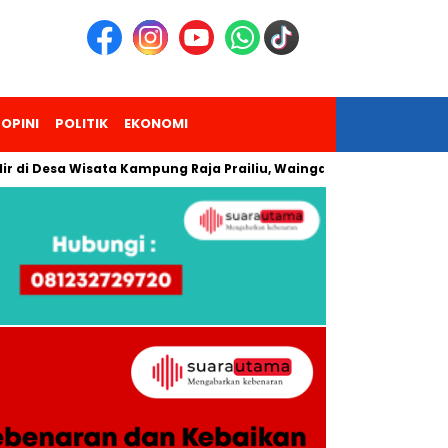
OPINI
POLITIK
EKONOMI
sa Wisata Kampung Raja Prailiu, Waingapu!
Dua Pendaki Gu