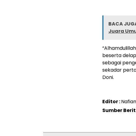
BACA JUGA
Juara Umu
“Alhamdulilla
beserta dela
sebagai penge
sekadar pertar
Doni.
Editor :
Nafian
Sumber Beri