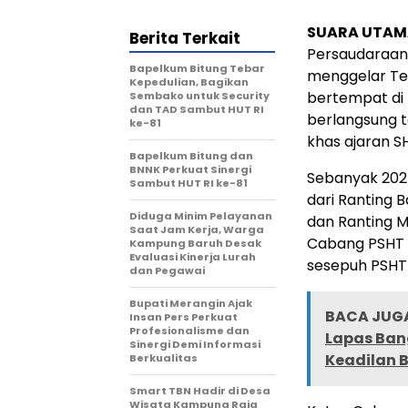
SUARA UTAM
Berita Terkait
Persaudaraan
Bapelkum Bitung Tebar
menggelar Tes
Kepedulian, Bagikan
bertempat di 
Sembako untuk Security
dan TAD Sambut HUT RI
berlangsung t
ke-81
khas ajaran S
Bapelkum Bitung dan
BNNK Perkuat Sinergi
Sebanyak 202 
Sambut HUT RI ke-81
dari Ranting 
Diduga Minim Pelayanan
dan Ranting M
Saat Jam Kerja, Warga
Cabang PSHT 
Kampung Baruh Desak
Evaluasi Kinerja Lurah
sesepuh PSHT
dan Pegawai
Bupati Merangin Ajak
BACA JUGA
Insan Pers Perkuat
Profesionalisme dan
Lapas Ban
Sinergi Demi Informasi
Keadilan 
Berkualitas
Smart TBN Hadir di Desa
Wisata Kampung Raja