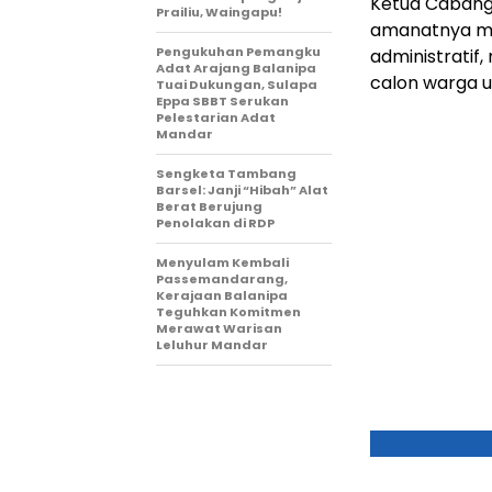
Ketua Cabang
Prailiu, Waingapu!
amanatnya me
Pengukuhan Pemangku
administratif,
Adat Arajang Balanipa
calon warga u
Tuai Dukungan, Sulapa
Eppa SBBT Serukan
Pelestarian Adat
Mandar
Sengketa Tambang
Barsel: Janji “Hibah” Alat
Berat Berujung
Penolakan di RDP
Menyulam Kembali
Passemandarang,
Kerajaan Balanipa
Teguhkan Komitmen
Merawat Warisan
Leluhur Mandar