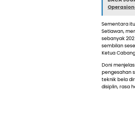
Operasiona
Sementara itu
Setiawan, men
sebanyak 202 
sembilan ses
Ketua Cabang
Doni menjela
pengesahan se
teknik bela di
disiplin, ras