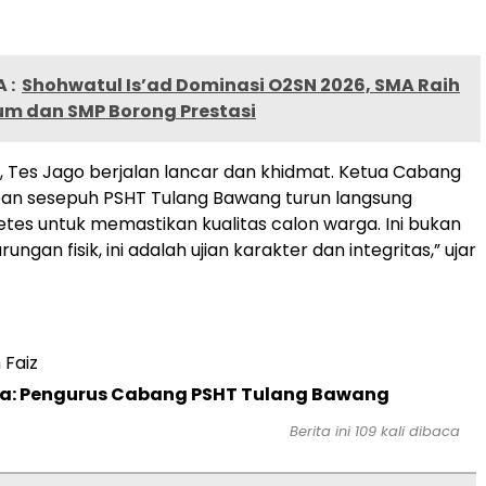
 :
Shohwatul Is’ad Dominasi O2SN 2026, SMA Raih
m dan SMP Borong Prestasi
h, Tes Jago berjalan lancar dan khidmat. Ketua Cabang
pan sesepuh PSHT Tulang Bawang turun langsung
tes untuk memastikan kualitas calon warga. Ini bukan
ungan fisik, ini adalah ujian karakter dan integritas,” ujar
 Faiz
ta: Pengurus Cabang PSHT Tulang Bawang
Berita ini
109
kali dibaca