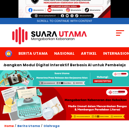
SCROLL TO CONTINUE WITH CONTENT
HOME
BERITA UTAMA
NASIONAL
ARTIKEL
INTERNASIO
angkan Modul Digital Interaktif Berbasis AI untuk Pembelajaran 
/
/
Home
Berita Utama
Olahraga