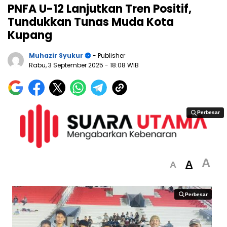
PNFA U-12 Lanjutkan Tren Positif,
Tundukkan Tunas Muda Kota
Kupang
Muhazir Syukur
- Publisher
Rabu, 3 September 2025
- 18:08 WIB
Perbesar
Perbesar
A
A
A
Perbesar
Perbesar