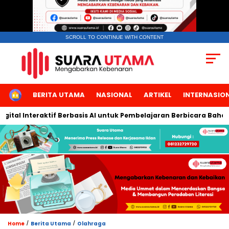
SCROLL TO CONTINUE WITH CONTENT
HOME
BERITA UTAMA
NASIONAL
ARTIKEL
INTERNASIO
al Interaktif Berbasis AI untuk Pembelajaran Berbicara Bahasa A
/
/
Home
Berita Utama
Olahraga