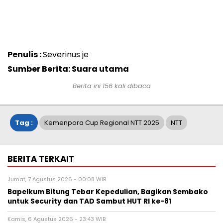
Penulis :
Severinus je
Sumber Berita: Suara utama
Berita ini
156
kali dibaca
Tag :
Kemenpora Cup Regional NTT 2025
NTT
BERITA TERKAIT
Jumat, 7 Agustus 2026 - 00:08 WIB
Bapelkum Bitung Tebar Kepedulian, Bagikan Sembako
untuk Security dan TAD Sambut HUT RI ke-81
Kamis, 6 Agustus 2026 - 23:43 WIB