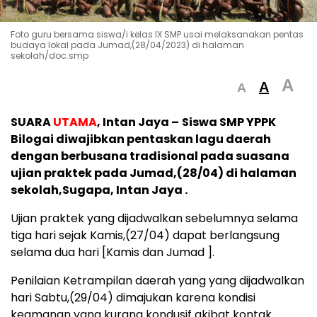
Foto guru bersama siswa/i kelas IX SMP usai melaksanakan pentas
budaya lokal pada Jumad,(28/04/2023) di halaman
sekolah/doc.smp
A
A
A
SUARA
UTAMA
, Intan Jaya –
Siswa SMP YPPK
Bilogai diwajibkan pentaskan lagu daerah
dengan berbusana tradisional pada suasana
ujian praktek pada Jumad,(28/04) di halaman
sekolah,Sugapa, Intan Jaya .
Ujian praktek yang dijadwalkan sebelumnya selama
tiga hari sejak Kamis,(27/04) dapat berlangsung
selama dua hari [Kamis dan Jumad ].
Penilaian Ketrampilan daerah yang yang dijadwalkan
hari Sabtu,(29/04) dimajukan karena kondisi
keamanan yang kurang kondusif akibat kontak