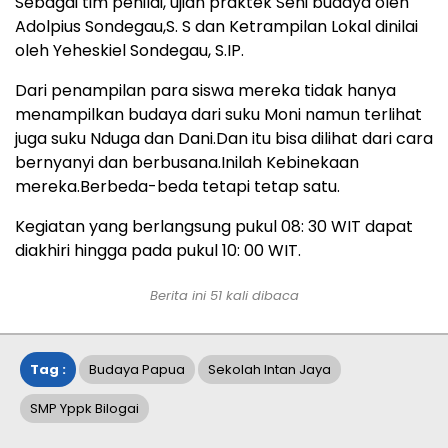
Sebagai tim penilai, ujian praktek Seni budaya oleh
Adolpius Sondegau,S. S dan Ketrampilan Lokal dinilai
oleh Yeheskiel Sondegau, S.IP.
Dari penampilan para siswa mereka tidak hanya
menampilkan budaya dari suku Moni namun terlihat
juga suku Nduga dan Dani.Dan itu bisa dilihat dari cara
bernyanyi dan berbusana.Inilah Kebinekaan
mereka.Berbeda-beda tetapi tetap satu.
Kegiatan yang berlangsung pukul 08: 30 WIT dapat
diakhiri hingga pada pukul 10: 00 WIT.
Berita ini
51
kali dibaca
Tag :
Budaya Papua
Sekolah Intan Jaya
SMP Yppk Bilogai