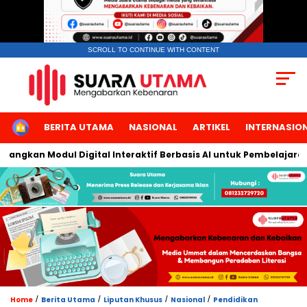
SCROLL TO CONTINUE WITH CONTENT
HOME
BERITA UTAMA
NASIONAL
ARTIKEL
INTERNASIO
gkan Modul Digital Interaktif Berbasis AI untuk Pembelajaran Be
/
/
/
/
Home
Berita Utama
Liputan Khusus
Nasional
Pendidikan