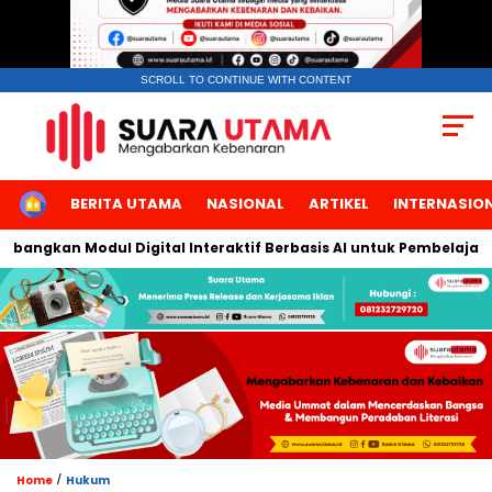
SCROLL TO CONTINUE WITH CONTENT
HOME
BERITA UTAMA
NASIONAL
ARTIKEL
INTERNASIO
ngkan Modul Digital Interaktif Berbasis AI untuk Pembelajaran B
/
Home
Hukum