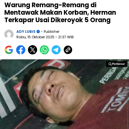
Warung Remang-Remang di
Mentawak Makan Korban, Herman
Terkapar Usai Dikeroyok 5 Orang
ADY LUBIS
- Publisher
Rabu, 15 Oktober 2025
- 21:37 WIB
Perbesar
Perbesar