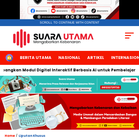
SCROLL TO CONTINUE WITH CONTENT
HOME
BERITA UTAMA
NASIONAL
ARTIKEL
INTERNASIO
ngkan Modul Digital Interaktif Berbasis AI untuk Pembelajaran B
/
Home
Liputan Khusus