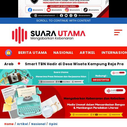
SCROLL TO CONTINUE WITH CONTENT
HOME
BERITA UTAMA
NASIONAL
ARTIKEL
INTERNASIO
ab
Smart TBN Hadir di Desa Wisata Kampung Raja Prailiu, W
/
/
/
Home
Artikel
Nasional
Opini