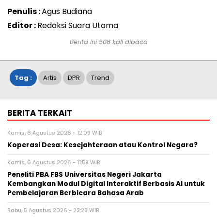
Penulis :
Agus Budiana
Editor :
Redaksi Suara Utama
Berita ini
508
kali dibaca
Tag :
Artis
DPR
Trend
BERITA TERKAIT
Kamis, 6 Agustus 2026 - 12:09 WIB
Koperasi Desa: Kesejahteraan atau Kontrol Negara?
Kamis, 6 Agustus 2026 - 11:59 WIB
Peneliti PBA FBS Universitas Negeri Jakarta
Kembangkan Modul Digital Interaktif Berbasis AI untuk
Pembelajaran Berbicara Bahasa Arab
Rabu, 5 Agustus 2026 - 22:28 WIB