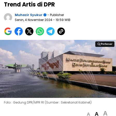
Trend Artis di DPR
Muhazir Syukur
- Publisher
Senin, 4 November 2024
- 19:59 WIB
Perbesar
Perbesar
Foto : Gedung DPR/MPR RI (Sumber : Sekretariat Kabinet)
A
A
A