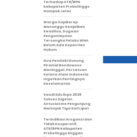
Terhadap ATR/BPN
kabupaten Probolinggo
Nampak Jelas
Warga Sapikerep
Menunggu Keajaiban
Keadilan, Dugaan
Penganiayaan
Tersangka Pelaku WNA
Belum Ada Kepastian
Hukum
Dua Pendaki Gunung
Piramid Bondowoso
Meninggal, Persatuan
Kelana Alam Indonesia
Ingatkan Pentingnya
Keselamatan
Saudi Edu Expo 2026
Sukses Digelar,
Antusiasme Pengunjung
Melonjak Tiga Kali Lipat
Terindikasi Arogansi dan
Tidak Kooperatif,
ATR/BPN Kabupaten
Probolinggo Enggan