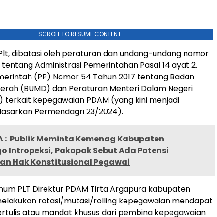
SCROLL TO RESUME CONTENT
lt, dibatasi oleh peraturan dan undang-undang nomor
 tentang Administrasi Pemerintahan Pasal 14 ayat 2.
merintah (PP) Nomor 54 Tahun 2017 tentang Badan
aerah (BUMD) dan Peraturan Menteri Dalam Negeri
 terkait kepegawaian PDAM (yang kini menjadi
sarkan Permendagri 23/2024).
 :
Publik Meminta Kemenag Kabupaten
o Intropeksi, Pakopak Sebut Ada Potensi
an Hak Konstitusional Pegawai
knum PLT Direktur PDAM Tirta Argapura kabupaten
melakukan rotasi/mutasi/rolling kepegawaian mendapat
ertulis atau mandat khusus dari pembina kepegawaian