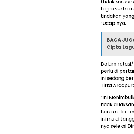
(tidak sesuai
tugas serta 
tindakan yang
“Ucap nya.
BACA JUGA
Cipta Lagu
Dalam rotasi
perlu di pert
ini sedang be
Tirta Argapur
“Ini Menimbulk
tidak di laksa
harus sekaran
ini mulai tan
nya seleksi D