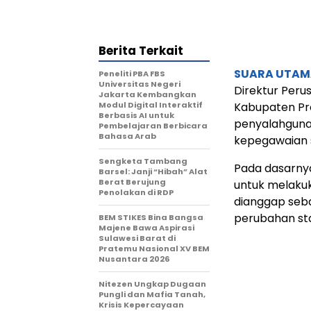
Berita Terkait
SUARA UTAM
Peneliti PBA FBS
Universitas Negeri
Direktur Per
Jakarta Kembangkan
Modul Digital Interaktif
Kabupaten Pro
Berbasis AI untuk
penyalahguna
Pembelajaran Berbicara
Bahasa Arab
kepegawaian s
Sengketa Tambang
Pada dasarnya
Barsel: Janji “Hibah” Alat
Berat Berujung
untuk melakuk
Penolakan di RDP
dianggap seb
perubahan st
BEM STIKES Bina Bangsa
Majene Bawa Aspirasi
Sulawesi Barat di
Pratemu Nasional XV BEM
Nusantara 2026
Nitezen Ungkap Dugaan
Pungli dan Mafia Tanah,
Krisis Kepercayaan