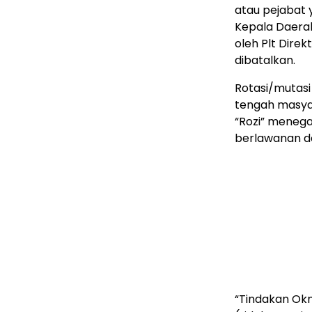
atau pejabat 
Kepala Daerah
oleh Plt Dire
dibatalkan.
Rotasi/mutasi
tengah masya
“Rozi” meneg
berlawanan d
“Tindakan Okn