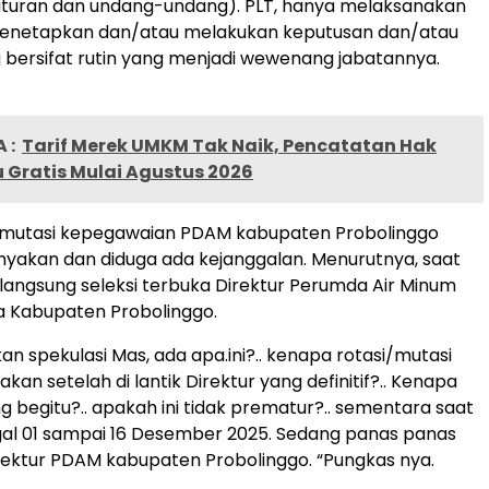
 aturan dan undang-undang). PLT, hanya melaksanakan
menetapkan dan/atau melakukan keputusan dan/atau
 bersifat rutin yang menjadi wewenang jabatannya.
 :
Tarif Merek UMKM Tak Naik, Pencatatan Hak
 Gratis Mulai Agustus 2026
/mutasi kepegawaian PDAM kabupaten Probolinggo
anyakan dan diduga ada kejanggalan. Menurutnya, saat
rlangsung seleksi terbuka Direktur Perumda Air Minum
a Kabupaten Probolinggo.
an spekulasi Mas, ada apa.ini?.. kenapa rotasi/mutasi
nakan setelah di lantik Direktur yang definitif?.. Kenapa
g begitu?.. apakah ini tidak prematur?.. sementara saat
ggal 01 sampai 16 Desember 2025. Sedang panas panas
irektur PDAM kabupaten Probolinggo. “Pungkas nya.