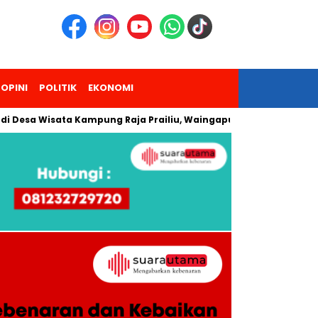
OPINI
POLITIK
EKONOMI
 Wisata Kampung Raja Prailiu, Waingapu!
Dua Pendaki Gunu