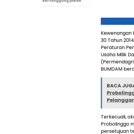
Bertanggung jawab
Kewenangan P
30 Tahun 2014
Peraturan Pe
Usaha Milik D
(Permendagri)
BUMDAM berda
BACA JUGA
Probolingg
Pelanggar
Terkecuali, o
Probolinggo 
persetujuan t