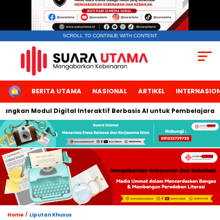
SCROLL TO CONTINUE WITH CONTENT
HOME
BERITA UTAMA
NASIONAL
ARTIKEL
INTERNASIO
an Modul Digital Interaktif Berbasis AI untuk Pembelajaran Berb
/
Home
Liputan Khusus