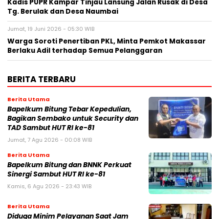
Kadis PUPR Kampar Tinjau Lansung Jalan Rusak di Desa
Tg. Berulak dan Desa Naumbai
Jumat, 19 Juni 2026 - 05:30 WIB
Warga Soroti Penertiban PKL, Minta Pemkot Makassar
Berlaku Adil terhadap Semua Pelanggaran
BERITA TERBARU
Berita Utama
Bapelkum Bitung Tebar Kepedulian,
Bagikan Sembako untuk Security dan
TAD Sambut HUT RI ke-81
Jumat, 7 Agu 2026 - 00:08 WIB
Berita Utama
Bapelkum Bitung dan BNNK Perkuat
Sinergi Sambut HUT RI ke-81
Kamis, 6 Agu 2026 - 23:43 WIB
Berita Utama
Diduga Minim Pelayanan Saat Jam