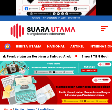
SCROLL TO CONTINUE WITH CONTENT
HOME
BERITA UTAMA
NASIONAL
ARTIKEL
INTERNASIO
k Pembelajaran Berbicara Bahasa Arab
Smart TBN Hadir di De
/
/
Home
Berita Utama
Pendidikan