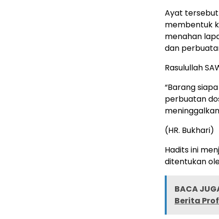
Ayat tersebu
membentuk ke
menahan lapar
dan perbuatan
Rasulullah SA
“Barang siapa
perbuatan dos
meninggalkan
(HR. Bukhari)
Hadits ini me
ditentukan ole
BACA JUGA
Berita Pro