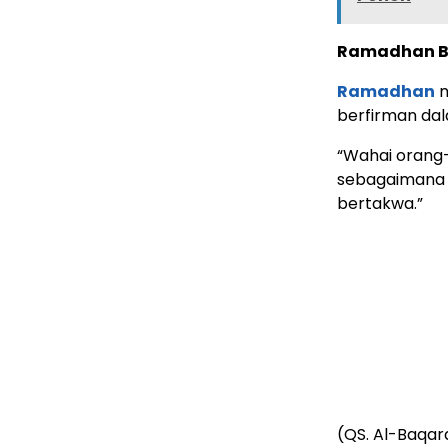
Ramadhan B
Ramadhan
m
berfirman dal
“Wahai orang
sebagaimana 
bertakwa.”
(QS. Al-Baqara