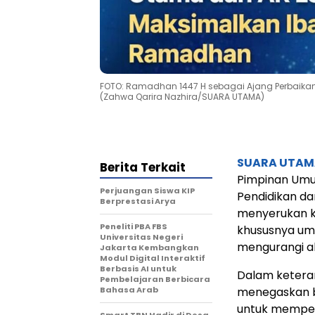
FOTO: Ramadhan 1447 H sebagai Ajang Perbaikan 
(Zahwa Qarira Nazhira/SUARA UTAMA)
SUARA UTAM
Berita Terkait
Pimpinan Umu
Perjuangan Siswa KIP
Pendidikan da
Berprestasi Arya
menyerukan k
Peneliti PBA FBS
khususnya um
Universitas Negeri
mengurangi ak
Jakarta Kembangkan
Modul Digital Interaktif
Berbasis AI untuk
Dalam keteran
Pembelajaran Berbicara
Bahasa Arab
menegaskan 
untuk memperba
Smart TBN Hadir di Desa