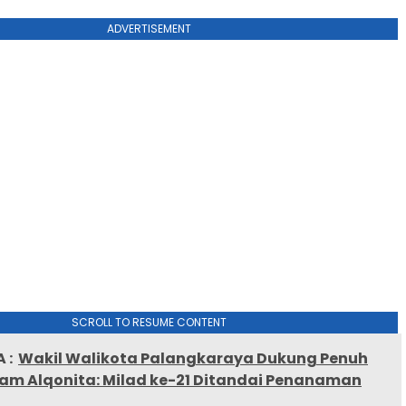
ADVERTISEMENT
SCROLL TO RESUME CONTENT
 :
Wakil Walikota Palangkaraya Dukung Penuh
lam Alqonita: Milad ke-21 Ditandai Penanaman