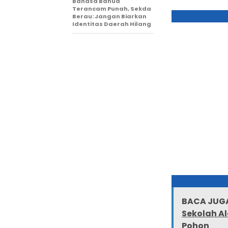
Bahasa Banua
Terancam Punah, Sekda
Berau: Jangan Biarkan
Identitas Daerah Hilang
BACA JUGA
Sekolah A
Pohon