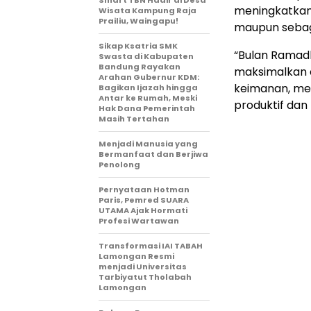
meningkatkan k
Wisata Kampung Raja
Prailiu, Waingapu!
maupun sebaga
Sikap Ksatria SMK
“Bulan Ramadh
Swasta di Kabupaten
Bandung Rayakan
maksimalkan
Arahan Gubernur KDM:
keimanan, men
Bagikan Ijazah hingga
Antar ke Rumah, Meski
produktif dan
Hak Dana Pemerintah
Masih Tertahan
Menjadi Manusia yang
Bermanfaat dan Berjiwa
Penolong
Pernyataan Hotman
Paris, Pemred SUARA
UTAMA Ajak Hormati
Profesi Wartawan
Transformasi IAI TABAH
Lamongan Resmi
menjadi Universitas
Tarbiyatut Tholabah
Lamongan