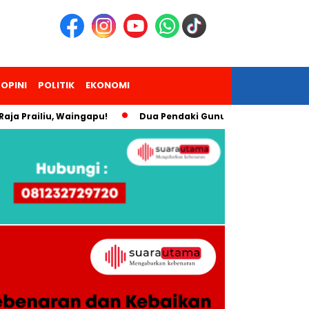
OPINI
POLITIK
EKONOMI
ailiu, Waingapu!
Dua Pendaki Gunung Piramid Bondowoso M