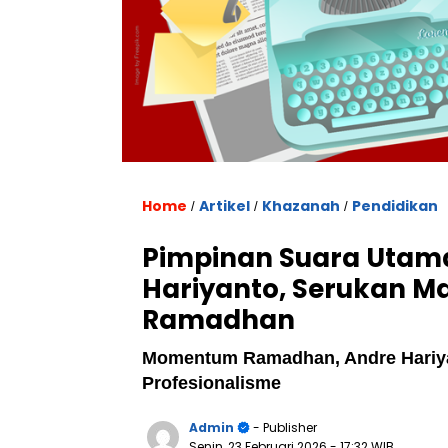
Home
Artikel
Khazanah
Pendidikan
/
/
/
Pimpinan Suara Utama
Hariyanto, Serukan M
Ramadhan
Momentum Ramadhan, Andre Hariyan
Profesionalisme
Admin
- Publisher
Senin, 23 Februari 2026
- 17:32 WIB