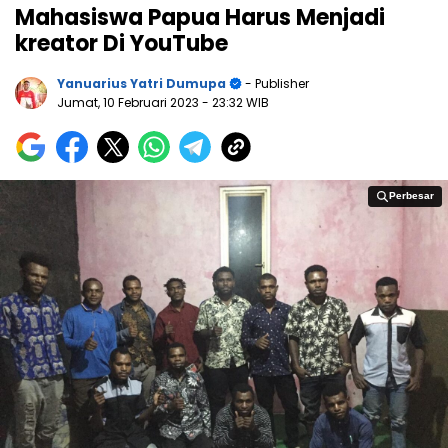
Mahasiswa Papua Harus Menjadi
kreator Di YouTube
Yanuarius Yatri Dumupa
- Publisher
Jumat, 10 Februari 2023
- 23:32 WIB
Perbesar
Perbesar