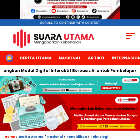
SCROLL TO CONTINUE WITH CONTENT
HOME
BERITA UTAMA
NASIONAL
ARTIKEL
INTERNASIO
kan Modul Digital Interaktif Berbasis AI untuk Pembelajaran Ber
/
/
/
/
Home
Berita Utama
Nasional
Pendidikan
Teknologi