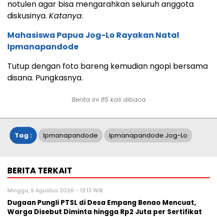
notulen agar bisa mengarahkan seluruh anggota
diskusinya.
Katanya
.
Mahasiswa Papua Jog-Lo Rayakan Natal
Ipmanapandode
Tutup dengan foto bareng kemudian ngopi bersama
disana. Pungkasnya.
Berita ini
85
kali dibaca
Tag :
Ipmanapandode
Ipmanapandode Jog-Lo
BERITA TERKAIT
Minggu, 9 Agustus 2026 - 13:13 WIB
Dugaan Pungli PTSL di Desa Empang Benao Mencuat,
Warga Disebut Diminta hingga Rp2 Juta per Sertifikat