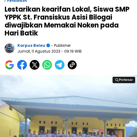
/
Pendidikan
Lestarikan kearifan Lokal, Siswa SMP
YPPK St. Fransiskus Asisi Bilogai
diwajibkan Memakai Noken pada
Hari Batik
Karpus Belau
- Publisher
Jumat, 11 Agustus 2023
- 09:19 WIB
Perbesar
Perbesar