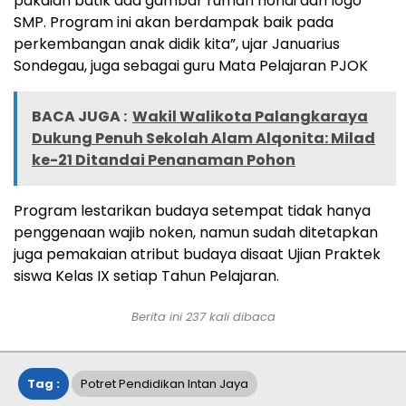
pakaian batik ada gambar rumah honai dan logo
SMP. Program ini akan berdampak baik pada
perkembangan anak didik kita”, ujar Januarius
Sondegau, juga sebagai guru Mata Pelajaran PJOK
BACA JUGA :
Wakil Walikota Palangkaraya
Dukung Penuh Sekolah Alam Alqonita: Milad
ke-21 Ditandai Penanaman Pohon
Program lestarikan budaya setempat tidak hanya
penggenaan wajib noken, namun sudah ditetapkan
juga pemakaian atribut budaya disaat Ujian Praktek
siswa Kelas IX setiap Tahun Pelajaran.
Berita ini
237
kali dibaca
Tag :
Potret Pendidikan Intan Jaya