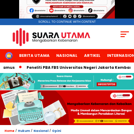
SCROLL TO CONTINUE WITH CONTENT
HOME
BERITA UTAMA
NASIONAL
ARTIKEL
INTERNASIO
s
Peneliti PBA FBS Universitas Negeri Jakarta Kembangkan M
/
/
/
Home
Hukum
Nasional
Opini