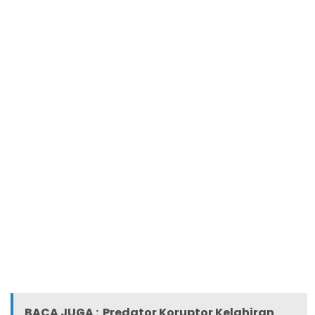
BACA JUGA :
Predator Koruptor Kelahiran