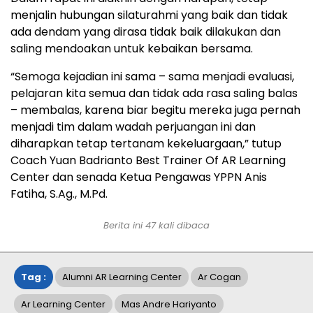
menjalin hubungan silaturahmi yang baik dan tidak
ada dendam yang dirasa tidak baik dilakukan dan
saling mendoakan untuk kebaikan bersama.
“Semoga kejadian ini sama – sama menjadi evaluasi,
pelajaran kita semua dan tidak ada rasa saling balas
– membalas, karena biar begitu mereka juga pernah
menjadi tim dalam wadah perjuangan ini dan
diharapkan tetap tertanam kekeluargaan,” tutup
Coach Yuan Badrianto Best Trainer Of AR Learning
Center dan senada Ketua Pengawas YPPN Anis
Fatiha, S.Ag., M.Pd.
Berita ini
47
kali dibaca
Tag :
Alumni AR Learning Center
Ar Cogan
Ar Learning Center
Mas Andre Hariyanto