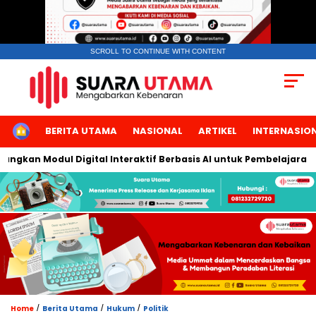
SCROLL TO CONTINUE WITH CONTENT
HOME
BERITA UTAMA
NASIONAL
ARTIKEL
INTERNASIO
an Modul Digital Interaktif Berbasis AI untuk Pembelajaran Berb
/
/
/
Home
Berita Utama
Hukum
Politik