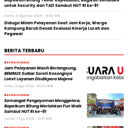
Bapelkum Bitung Tebar Kepedulian, Bagikan Sembako
untuk Security dan TAD Sambut HUT RI ke-81
Kamis, 6 Agustus 2026 - 19:32 WIB
Diduga Minim Pelayanan Saat Jam Kerja, Warga
Kampung Baruh Desak Evaluasi Kinerja Lurah dan
Pegawai
BERITA TERBARU
Berita Utama
Jam Pelayanan Masih Berlangsung,
BEMNUS Sulbar Soroti Kosongnya
Loket Layanan Disdikpora Majene
Sabtu, 8 Agu 2026 - 00:07 WIB
Berita Utama
Semangat Pengayoman Menggelora,
Bapelkum Bitung Meriahkan Fun Walk
Sambut HUT RI ke-81
Jumat, 7 Agu 2026 - 19:47 WIB
Berita Utama