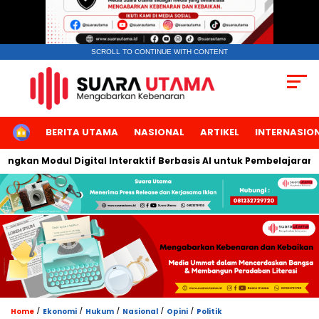
SCROLL TO CONTINUE WITH CONTENT
HOME
BERITA UTAMA
NASIONAL
ARTIKEL
INTERNASIO
an Modul Digital Interaktif Berbasis AI untuk Pembelajaran Berb
/
/
/
/
/
Home
Ekonomi
Hukum
Nasional
Opini
Politik