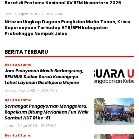
Barat di Pratemu Nasional XV BEM Nusantara 2026
Rabu, 5 Agustus 2026 - 15:06 WIB
Nitezen Ungkap Dugaan Pungli dan Mafia Tanah, Krisis
Kepercayaan Terhadap ATR/BPN kabupaten
Probolinggo Nampak Jelas
BERITA TERBARU
Berita Utama
Jam Pelayanan Masih Berlangsung,
BEMNUS Sulbar Soroti Kosongnya
Loket Layanan Disdikpora Majene
Sabtu, 8 Agu 2026 - 00:07 WIB
Berita Utama
Semangat Pengayoman Menggelora,
Bapelkum Bitung Meriahkan Fun Walk
Sambut HUT RI ke-81
Jumat, 7 Agu 2026 - 19:47 WIB
Berita Utama