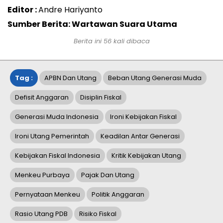
Editor :
Andre Hariyanto
Sumber Berita: Wartawan Suara Utama
Berita ini
56
kali dibaca
Tag :
APBN Dan Utang
Beban Utang Generasi Muda
Defisit Anggaran
Disiplin Fiskal
Generasi Muda Indonesia
Ironi Kebijakan Fiskal
Ironi Utang Pemerintah
Keadilan Antar Generasi
Kebijakan Fiskal Indonesia
Kritik Kebijakan Utang
Menkeu Purbaya
Pajak Dan Utang
Pernyataan Menkeu
Politik Anggaran
Rasio Utang PDB
Risiko Fiskal