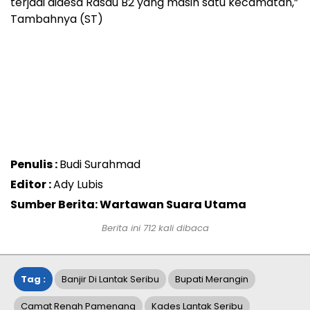
terjadi didesa Rasau B2 yang masih satu kecamatan,”
Tambahnya (ST)
Penulis :
Budi Surahmad
Editor :
Ady Lubis
Sumber Berita: Wartawan Suara Utama
Berita ini
712
kali dibaca
Tag :
Banjir Di Lantak Seribu
Bupati Merangin
Camat Renah Pamenang
Kades Lantak Seribu