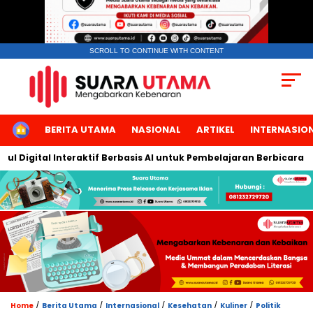
SCROLL TO CONTINUE WITH CONTENT
HOME
BERITA UTAMA
NASIONAL
ARTIKEL
INTERNASIO
igital Interaktif Berbasis AI untuk Pembelajaran Berbicara Baha
/
/
/
/
/
Home
Berita Utama
Internasional
Kesehatan
Kuliner
Politik