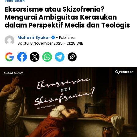
Pendidikan
Eksorsisme atau Skizofrenia?
Mengurai Ambiguitas Kerasukan
dalam Perspektif Medis dan Teologis
Muhazir Syukur
- Publisher
Sabtu, 8 November 2025
- 21:28 WIB
Perbesar
Perbesar