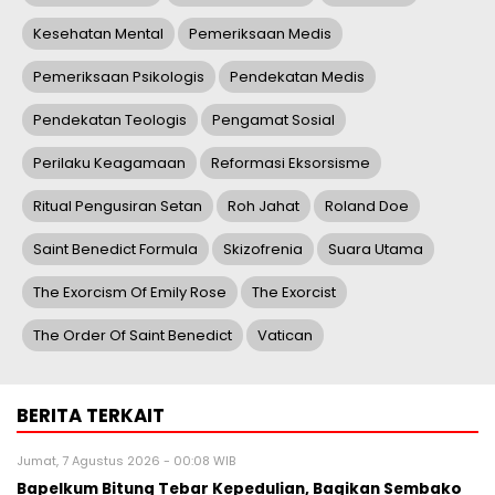
Kesehatan Mental
Pemeriksaan Medis
Pemeriksaan Psikologis
Pendekatan Medis
Pendekatan Teologis
Pengamat Sosial
Perilaku Keagamaan
Reformasi Eksorsisme
Ritual Pengusiran Setan
Roh Jahat
Roland Doe
Saint Benedict Formula
Skizofrenia
Suara Utama
The Exorcism Of Emily Rose
The Exorcist
The Order Of Saint Benedict
Vatican
BERITA TERKAIT
Jumat, 7 Agustus 2026 - 00:08 WIB
Bapelkum Bitung Tebar Kepedulian, Bagikan Sembako