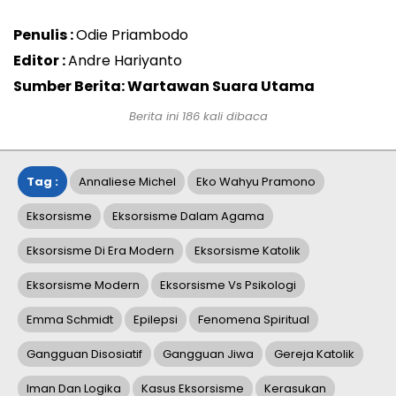
Penulis :
Odie Priambodo
Editor :
Andre Hariyanto
Sumber Berita: Wartawan Suara Utama
Berita ini
186
kali dibaca
Tag :
Annaliese Michel
Eko Wahyu Pramono
Eksorsisme
Eksorsisme Dalam Agama
Eksorsisme Di Era Modern
Eksorsisme Katolik
Eksorsisme Modern
Eksorsisme Vs Psikologi
Emma Schmidt
Epilepsi
Fenomena Spiritual
Gangguan Disosiatif
Gangguan Jiwa
Gereja Katolik
Iman Dan Logika
Kasus Eksorsisme
Kerasukan