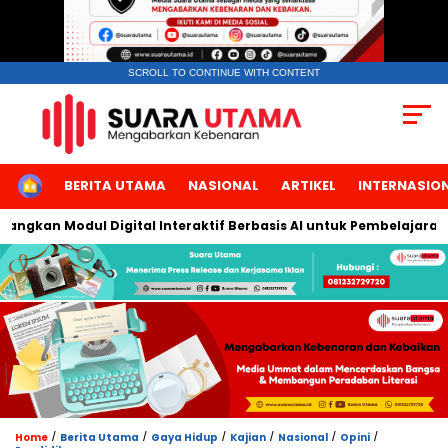
SCROLL TO CONTINUE WITH CONTENT
HOME
BERITA UTAMA
NASIONAL
ARTIKEL
INTERNASIO
kan Modul Digital Interaktif Berbasis AI untuk Pembelajaran Berb
/
/
/
/
/
/
Home
Berita Utama
Gaya Hidup
Kajian
Nasional
Opini