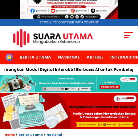
SCROLL TO CONTINUE WITH CONTENT
HOME
BERITA UTAMA
NASIONAL
ARTIKEL
INTERNASIO
bangkan Modul Digital Interaktif Berbasis AI untuk Pembelajaran
/
/
Home
Berita Utama
Nasional