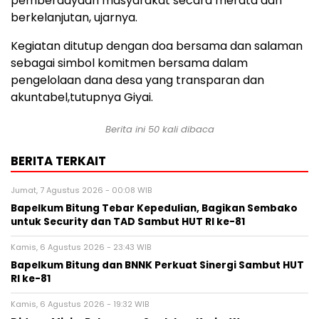
pemberdayaan masyarakat secara merata dan
berkelanjutan, ujarnya.
Kegiatan ditutup dengan doa bersama dan salaman
sebagai simbol komitmen bersama dalam
pengelolaan dana desa yang transparan dan
akuntabel,tutupnya Giyai.
Berita ini
50
kali dibaca
BERITA TERKAIT
Jumat, 7 Agustus 2026 - 00:08 WIB
Bapelkum Bitung Tebar Kepedulian, Bagikan Sembako
untuk Security dan TAD Sambut HUT RI ke-81
Kamis, 6 Agustus 2026 - 23:43 WIB
Bapelkum Bitung dan BNNK Perkuat Sinergi Sambut HUT
RI ke-81
Kamis, 6 Agustus 2026 - 19:32 WIB