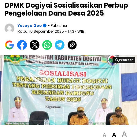
DPMK Dogiyai Sosialisasikan Perbup
Pengelolaan Dana Desa 2025
Yesaya Goo
- Publisher
Rabu, 10 September 2025
- 17:37 WIB
Perbesar
Perbesar
A
A
A