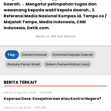
Daerah;→ Mengatur pelimpahan tugas dan
wewenang kepada wakil kepala daerah.; 3.
Referensi Media Nasional Kompas.id, Tempo.co /
Majalah Tempo, Media Indonesia, CNN
Indonesia, Detik.com.
Berita ini
258
kali dibaca
Tag :
Disharmonisasi
Dominasi Kepala Daerah
Reduksi Peran Wakil
Sistem Pemerintahan Lokal
BERITA TERKAIT
Kamis, 6 Agustus 2026 - 12:09 WIB
Koperasi Desa: Kesejahteraan atau Kontrol Negara?
Selasa, 21 Juli 2026 - 18:15 WIB