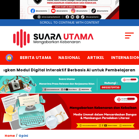
SCROLL TO CONTINUE WITH CONTENT
HOME
BERITA UTAMA
NASIONAL
ARTIKEL
INTERNASIO
n Modul Digital Interaktif Berbasis AI untuk Pembelajaran Berbi
/
Home
Opini