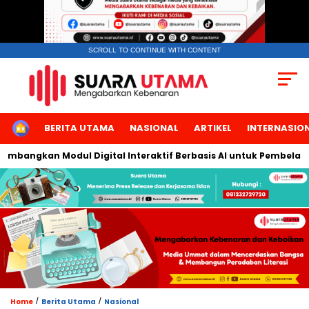
SCROLL TO CONTINUE WITH CONTENT
HOME
BERITA UTAMA
NASIONAL
ARTIKEL
INTERNASIO
bangkan Modul Digital Interaktif Berbasis AI untuk Pembelajaran
/
/
Home
Berita Utama
Nasional