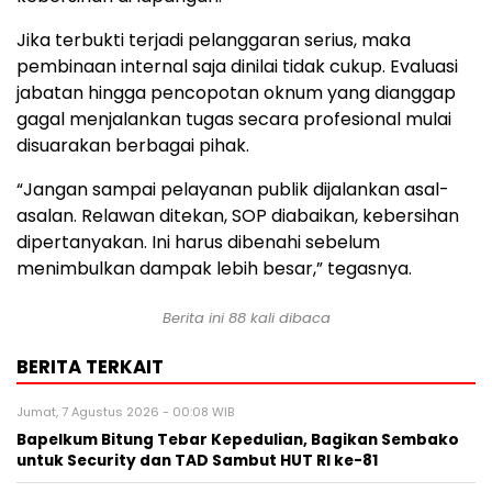
Jika terbukti terjadi pelanggaran serius, maka
pembinaan internal saja dinilai tidak cukup. Evaluasi
jabatan hingga pencopotan oknum yang dianggap
gagal menjalankan tugas secara profesional mulai
disuarakan berbagai pihak.
“Jangan sampai pelayanan publik dijalankan asal-
asalan. Relawan ditekan, SOP diabaikan, kebersihan
dipertanyakan. Ini harus dibenahi sebelum
menimbulkan dampak lebih besar,” tegasnya.
Berita ini
88
kali dibaca
BERITA TERKAIT
Jumat, 7 Agustus 2026 - 00:08 WIB
Bapelkum Bitung Tebar Kepedulian, Bagikan Sembako
untuk Security dan TAD Sambut HUT RI ke-81