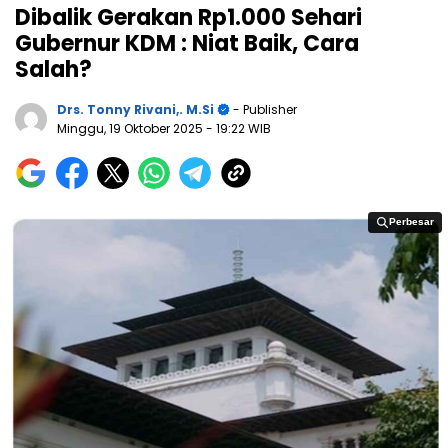
Dibalik Gerakan Rp1.000 Sehari
Gubernur KDM : Niat Baik, Cara
Salah?
Drs. Tonny Rivani,. M.Si
- Publisher
Minggu, 19 Oktober 2025
- 19:22 WIB
Perbesar
Perbesar