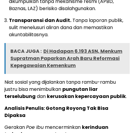
dikumpulkan tanpa mekanisme resmi (APBD,
Baznas, LAZ) berisiko disalahgunakan.
Transparansi dan Audit.
Tanpa laporan publik,
sulit menelusuri aliran dana dan memastikan
akuntabilitasnya.
BACA JUGA :
Di Hadapan 6.193 ASN, Menkum
Supratman Paparkan Arah Baru Reformasi
Kepegawaian Kemenkum
Niat sosial yang dijalankan tanpa rambu-rambu
justru bisa menimbulkan
pungutan liar
terselubung
dan
kerusakan kepercayaan publik
.
Analisis Penulis: Gotong Royong Tak Bisa
Dipaksa
Gerakan
Poe Ibu
mencerminkan
kerinduan