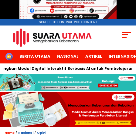
SCROLL TO CONTINUE WITH CONTENT
HOME
BERITA UTAMA
NASIONAL
ARTIKEL
INTERNASIO
an Modul Digital Interaktif Berbasis AI untuk Pembelajaran Berb
/
/
Home
Nasional
Opini