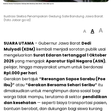
Ilustrasi Sketsa Penampakan Gedung Sate Bandung Jawa Barat.
(foto Jabar go id)
A
A
A
SUARA UTAMA
– Gubernur Jawa Barat
Dedi
Mulyadi (KDM)
kembali menjadi sorotan publik usai
mengeluarkan
Surat Edaran tertanggal 1 Oktober
2025
yang mengajak
Aparatur Sipil Negara (ASN)
,
pelajar, hingga masyarakat umum untuk berdonasi
Rp1.000 per hari
.
Gerakan bertajuk
“Rereongan Sapoe Sarebu (Poe
Ibu)”
atau
“Gerakan Bersama Sehari Seribu”
itu
dimaksudkan untuk menghimpun dana sosial bagi
warga tidak mampu, terutama di sektor
pendidikan
dan kesehatan
— seperti biaya transportasi pasien,
bantuan berobat, dan dukungan bagi siswa kurang