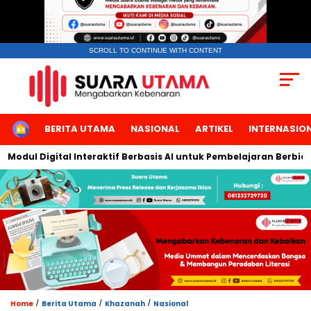
SCROLL TO CONTINUE WITH CONTENT
HOME
BERITA UTAMA
NASIONAL
ARTIKEL
INTERNASIO
ital Interaktif Berbasis AI untuk Pembelajaran Berbicara Bahasa 
/
/
/
Home
Berita Utama
Khazanah
Nasional