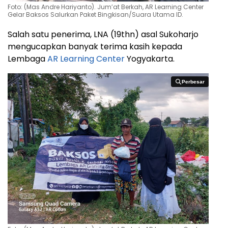
Foto: (Mas Andre Hariyanto). Jum’at Berkah, AR Learning Center
Gelar Baksos Salurkan Paket Bingkisan/Suara Utama ID.
Salah satu penerima, LNA (19thn) asal Sukoharjo
mengucapkan banyak terima kasih kepada
Lembaga
AR Learning Center
Yogyakarta.
Perbesar
Perbesar