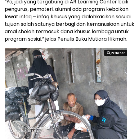
“Ya, jadi yang tergabung di AR Learning Center baik
pengurus, pemateri, alumni ada program kebaikan
lewat infaq – infaq khusus yang dialohkasikan sesuai
tujuan salah satunya berbagi dan kemanusiaan untuk
amal sholeh termasuk dana khusus lembaga untuk
program sosial,” jelas Penulis Buku Mutiara Hikmah.
Perbesar
Perbesar